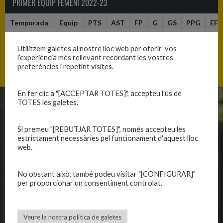
PRIMER EQUIP FEMENÍ 2022-23
Temporada
Equip
PTS
AST
FP
G
GS
PPG
EFF
2022-2023
C.B.
0
0
0
0
0
0
0
Utilitzem galetes al nostre lloc web per oferir-vos
Blanes
l’experiència més rellevant recordant les vostres
preferències i repetint visites.
En fer clic a "[ACCEPTAR TOTES]", accepteu l'ús de
TOTES les galetes.
CLUB
EQUIPS
Si premeu "[REBUTJAR TOTES]", només accepteu les
Història
Primer equip masculí
estrictament necessàries pel funcionament d'aquest lloc
Organització
Primer equip femení
web.
Publicacions
Equips masculins
Avís legal
Equips femenins
No obstant això, també podeu visitar "[CONFIGURAR]"
Política de privadesa
C.E. El Vilar
per proporcionar un consentiment controlat.
Política de galetes
Escola
Privadesa a les xarxes
Patrocinadors
Veure la nostra política de galetes