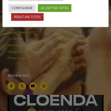
CONFIGURAR
ACCEPTAR TOTES
CALENDARIS
INFORMACIONS
REBUTJAR TOTES
Primer Equip Masculí
Actualitat
Primer Equip Femení
Inscripcions
Equips federats
Botiga
C.E. El Vilar
Documentació
Altres equips
Playoff
Categories inferiors
Intranet
Partits a casa
Contacte
SEGUEIX-NOS