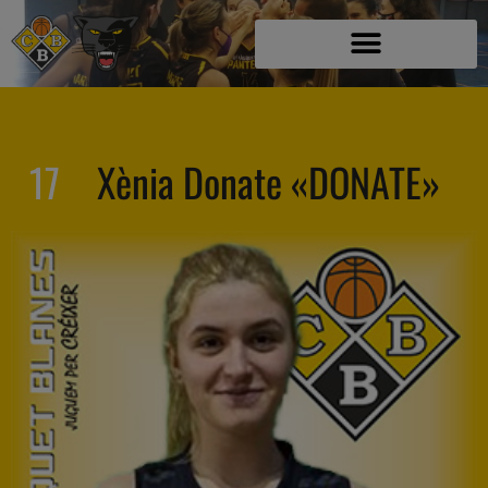
17
Xènia Donate «DONATE»