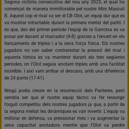
Segona victòria consecutiva del nou any 2025, el qual ha
començat de manera immillorable pel nostre Mini Masculí
B. Aquest cop el rival va ser el CB Olot, un equip dur que es
va mostrar intractable durant la primera meitat del partit. I
és que, des del primer període l’equip de la Garrotxa es va
posar per davant al marcador (4-8) gràcies a l‘encert en els
llançaments de triples i a la seva força física. Els nostres
jugadors no van saber contrarestar la pressió del rival i
aquesta tònica es va mantenir durant els tres següents
períodes, on l’Olot seguia anotant triples amb una facilitat
increïble. I així vam arribar al descans, amb una diferència
de 24 punts (17-41).
Ningú podia creure en la resurrecció dels Panteres, però
sembla ser que el nostre equip tècnic va fer ressorgir
l’orgull competitiu dels nostres jugadors ja que, a partir de
la segona meitat les dinàmiques es van invertir. L’equip va
millorar en defensa, va pressionar més i va augmentar la
seva capacitat anotadora mentre que l’Olot va perdre