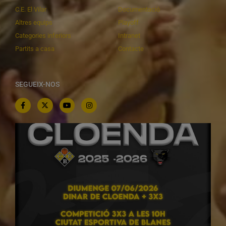
C.E. El Vilar
Documentació
Altres equips
Playoff
Categories inferiors
Intranet
Partits a casa
Contacte
SEGUEIX-NOS