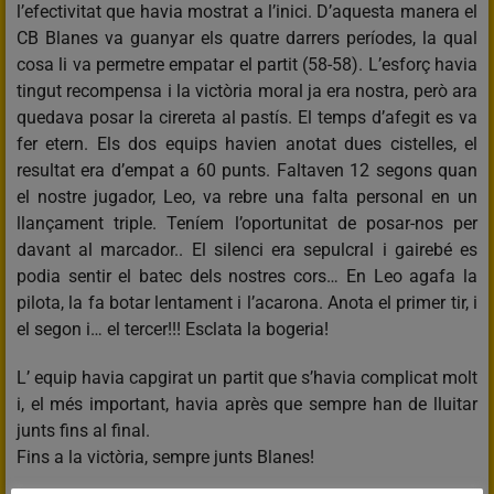
l’efectivitat que havia mostrat a l’inici. D’aquesta manera el
CB Blanes va guanyar els quatre darrers períodes, la qual
cosa li va permetre empatar el partit (58-58). L’esforç havia
tingut recompensa i la victòria moral ja era nostra, però ara
quedava posar la cirereta al pastís. El temps d’afegit es va
fer etern. Els dos equips havien anotat dues cistelles, el
resultat era d’empat a 60 punts. Faltaven 12 segons quan
el nostre jugador, Leo, va rebre una falta personal en un
llançament triple. Teníem l’oportunitat de posar-nos per
davant al marcador.. El silenci era sepulcral i gairebé es
podia sentir el batec dels nostres cors… En Leo agafa la
pilota, la fa botar lentament i l’acarona. Anota el primer tir, i
el segon i… el tercer!!! Esclata la bogeria!
L’ equip havia capgirat un partit que s’havia complicat molt
i, el més important, havia après que sempre han de lluitar
junts fins al final.
Fins a la victòria, sempre junts Blanes!