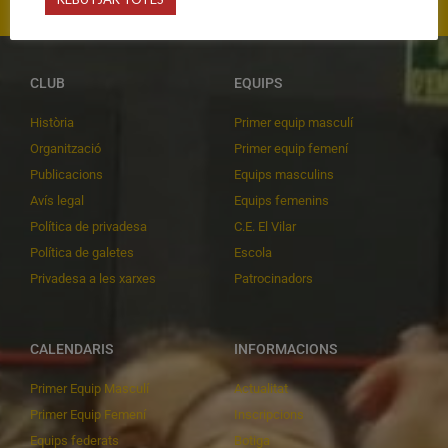
CLUB
EQUIPS
Història
Primer equip masculí
Organització
Primer equip femení
Publicacions
Equips masculins
Avís legal
Equips femenins
Política de privadesa
C.E. El Vilar
Política de galetes
Escola
Privadesa a les xarxes
Patrocinadors
CALENDARIS
INFORMACIONS
Primer Equip Masculí
Actualitat
Primer Equip Femení
Inscripcions
Equips federats
Botiga