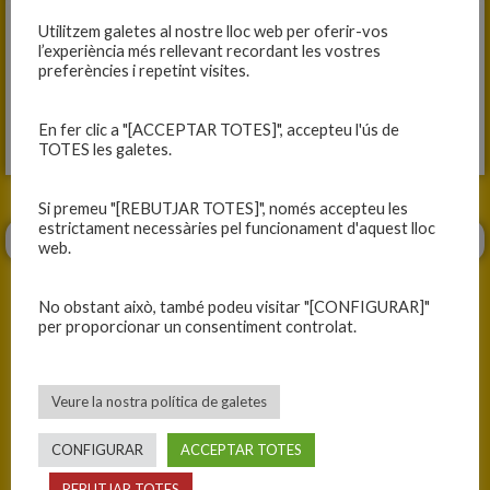
Utilitzem galetes al nostre lloc web per oferir-vos
l’experiència més rellevant recordant les vostres
MINI B MASCULÍ, 63
preferències i repetint visites.
C.B. OLOT, 60
Fitxa del partit
En fer clic a "[ACCEPTAR TOTES]", accepteu l'ús de
TOTES les galetes.
Si premeu "[REBUTJAR TOTES]", només accepteu les
estrictament necessàries pel funcionament d'aquest lloc
web.
No obstant això, també podeu visitar "[CONFIGURAR]"
per proporcionar un consentiment controlat.
ANTERIOR
SEGÜENT
Veure la nostra política de galetes
QÜESTIÓ D’ACTITUD
CORRECTIU PER APRENDRE
CONFIGURAR
ACCEPTAR TOTES
REBUTJAR TOTES