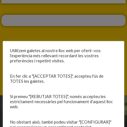
Utilitzem galetes al nostre lloc web per oferir-vos
ANTERIOR
SEGÜENT
l’experiència més rellevant recordant les vostres
preferències i repetint visites.
EL TÚNEL DEL TERROR
KO EN QUATRE ASSALTS
En fer clic a "[ACCEPTAR TOTES]", accepteu l'ús de
TOTES les galetes.
Si premeu "[REBUTJAR TOTES]", només accepteu les
estrictament necessàries pel funcionament d'aquest lloc
web.
CLUB
EQUIPS
Història
Primer equip masculí
No obstant això, també podeu visitar "[CONFIGURAR]"