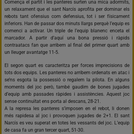
Comença el partit i les panteres surten una mica adormits,
un relaxament que el sant Narcís aprofita per dominar els
rebots tant ofensius com defensius, tot i ser físicament
inferiors. Han de passar dos minuts llargs perquè l’equip es
comenci a activar. Un triple de l’equip blanenc enceta el
marcador. A partir d’aquí una bona pressió i ràpids
contraatacs fan que arribem al final del primer quart amb
un lleuger avantatge 11-5.
El segon quart es caracteritza per forces imprecisions de
tots dos equips. Les panteres no arribem ordenats en atac i
se’ns esgota la possessió o regalem la pilota. En alguns
moments del joc però, també gaudim de bones jugades
d’equip amb passades ràpides i assistències. Aquest joc
sense continuïtat ens porta al descans, 28-21.
A la represa les panteres s’imposen en el rebot, li donen
més rapidesa al joc i provoquen jugades de 2+1. El sant
Narcís es veu superat en totes les vessants del joc. L’equip
de casa fa un gran tercer quart, 51-30.