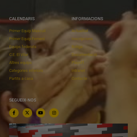
CALENDARIS
INFORMACIONS
Primer Equip Masculí
Actualitat
Primer Equip Femení
Inscripcions
Equips federats
Botiga
C.E. El Vilar
Documentació
Altres equips
Playoff
Categories inferiors
Intranet
Partits a casa
Contacte
SEGUEIX-NOS