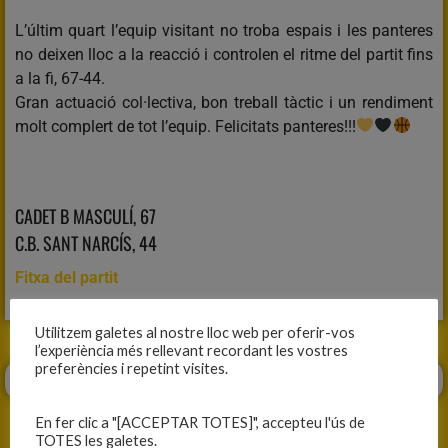
L’últim quart l’equip visitant no troba espais i les panteres
no deixen lloc a la reacció i controlen el ritme del partit fins
a la fi, 67-44.
Gran actuació col·lectiva, bon treball tàctic i un rendiment
molt complert de tot l’equip. Felicitats panteres!!!
CADET B MASCULÍ, 67
C.B. SANT NARCÍS, 44
Fitxa del partit
Utilitzem galetes al nostre lloc web per oferir-vos
l’experiència més rellevant recordant les vostres
preferències i repetint visites.
En fer clic a "[ACCEPTAR TOTES]", accepteu l'ús de
TOTES les galetes.