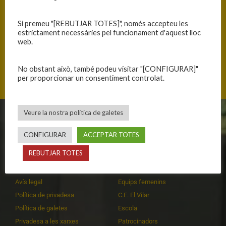
Si premeu "[REBUTJAR TOTES]", només accepteu les
ANTERIOR
SEGÜENT
estrictament necessàries pel funcionament d'aquest lloc
web.
BON JOC I GRAN DEFENSA
INTENSITAT
No obstant això, també podeu visitar "[CONFIGURAR]"
per proporcionar un consentiment controlat.
Veure la nostra política de galetes
CLUB
EQUIPS
CONFIGURAR
ACCEPTAR TOTES
Història
Primer equip masculí
REBUTJAR TOTES
Organització
Primer equip femení
Publicacions
Equips masculins
Avís legal
Equips femenins
Política de privadesa
C.E. El Vilar
Política de galetes
Escola
Privadesa a les xarxes
Patrocinadors