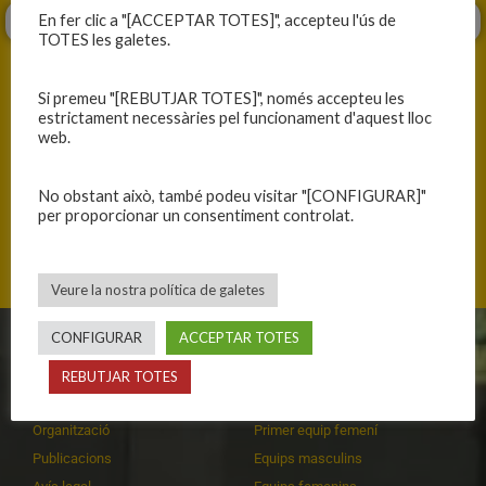
En fer clic a "[ACCEPTAR TOTES]", accepteu l'ús de
TOTES les galetes.
Si premeu "[REBUTJAR TOTES]", només accepteu les
estrictament necessàries pel funcionament d'aquest lloc
web.
ANTERIOR
SEGÜENT
PODRIA, PERÒ NO HA POGUT SER
REGAL ANTICIPAT DE NADAL
No obstant això, també podeu visitar "[CONFIGURAR]"
per proporcionar un consentiment controlat.
Veure la nostra política de galetes
CONFIGURAR
ACCEPTAR TOTES
CLUB
EQUIPS
REBUTJAR TOTES
Història
Primer equip masculí
Organització
Primer equip femení
Publicacions
Equips masculins