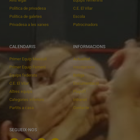
Avís legal
Equips femenins
Política de privadesa
C.E. El Vilar
Política de galetes
Escola
Privadesa a les xarxes
Patrocinadors
CALENDARIS
INFORMACIONS
Primer Equip Masculí
Actualitat
Primer Equip Femení
Inscripcions
Equips federats
Botiga
C.E. El Vilar
Documentació
Altres equips
Playoff
Categories inferiors
Intranet
Partits a casa
Contacte
SEGUEIX-NOS