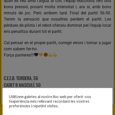
quan es veu amb l’aigua al coll, l’equip reacciona fent una
bona pressió, posant molta intensitat i, ara sí, amb bons
minuts de joc. Però arribem tard. Final del partit 56-50.
Tenim la sensació que nosaltres perdem el partit. Les
pèrdues de pilota i el rebot ofensiu dominat pel l’equip local
ens penalitza durant tot el partit.
Cal pensar en el proper partit, corregir errors i tornar a jugar
com sabem fer-ho.
Força panteres!!!
C.E.E.B. TORDERA, 56
CADET B MASCULÍ, 50
Fitxa del partit
Utilitzem galetes al nostre lloc web per oferir-vos
l’experiència més rellevant recordant les vostres
preferències i repetint visites.