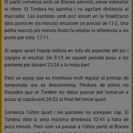
El partit comença amb un Blanes adormit, sense intensitat
ni ritme. El Tordera ho aprofita i va agafant distància al
marcador. Les panteres amb poc encert en la finalització
(dos punts en sis minuts) encaixen un parcial de 11-2. Una
petita reacció als minuts finals fa retallar la diferència a sis
punts per sota. 17-11.
Al segon quart l’equip millora en tots els aspectes del joc i
capgira el resultat. Un 5-13 en aquest període posa a les
panteres per davant 22-24 a la mitja part.
Però un equip que es mostrava molt regular al principi de
temporada ara es desconnecta. Pèrdues de pilota no
forçades que el Tordera no deixa passar per tornar-se a
posar al capdavant.39-32 al final del tercer quart.
Comença l’últim quart i les panteres no aixequen cap. El
Tordera obté la seva màxima diferència 52-41 a falta de
pocs minuts. Però com va passar a l’últim partit el Blanes