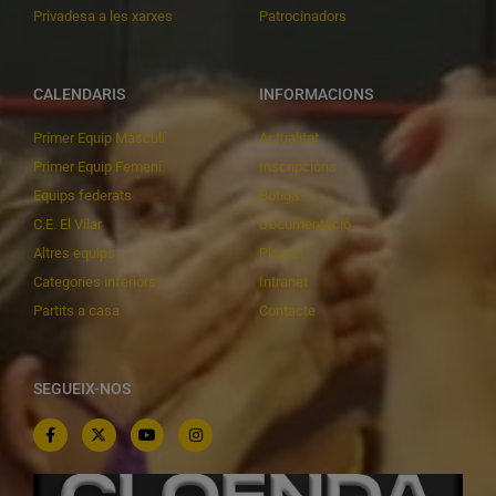
Privadesa a les xarxes
Patrocinadors
CALENDARIS
INFORMACIONS
Primer Equip Masculí
Actualitat
Primer Equip Femení
Inscripcions
Equips federats
Botiga
C.E. El Vilar
Documentació
Altres equips
Playoff
Categories inferiors
Intranet
Partits a casa
Contacte
SEGUEIX-NOS