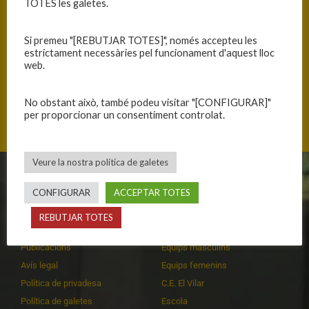
TOTES les galetes.
Si premeu "[REBUTJAR TOTES]", només accepteu les
estrictament necessàries pel funcionament d'aquest lloc
ANTERIOR
SEGÜENT
web.
VICTÒRIA FÍSICA
DERROTA PREVISIBLE
No obstant això, també podeu visitar "[CONFIGURAR]"
per proporcionar un consentiment controlat.
Veure la nostra política de galetes
CLUB
EQUIPS
CONFIGURAR
ACCEPTAR TOTES
Història
Primer equip masculí
REBUTJAR TOTES
Organització
Primer equip femení
Publicacions
Equips masculins
Avís legal
Equips femenins
Política de privadesa
C.E. El Vilar
Política de galetes
Escola