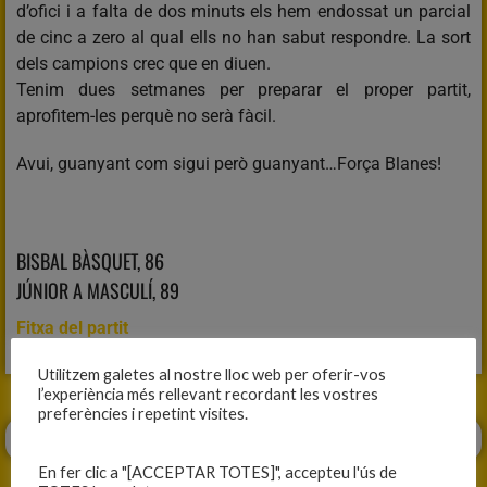
d’ofici i a falta de dos minuts els hem endossat un parcial
de cinc a zero al qual ells no han sabut respondre. La sort
dels campions crec que en diuen.
Tenim dues setmanes per preparar el proper partit,
aprofitem-les perquè no serà fàcil.
Avui, guanyant com sigui però guanyant…Força Blanes!
BISBAL BÀSQUET, 86
JÚNIOR A MASCULÍ, 89
Fitxa del partit
Utilitzem galetes al nostre lloc web per oferir-vos
l’experiència més rellevant recordant les vostres
preferències i repetint visites.
En fer clic a "[ACCEPTAR TOTES]", accepteu l'ús de