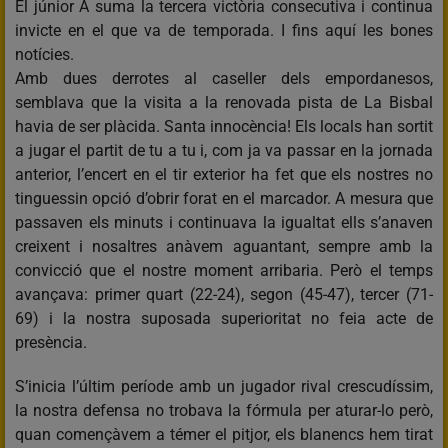
El júnior A suma la tercera victòria consecutiva i continua
invicte en el que va de temporada. I fins aquí les bones
notícies.
Amb dues derrotes al caseller dels empordanesos,
semblava que la visita a la renovada pista de La Bisbal
havia de ser plàcida. Santa innocència! Els locals han sortit
a jugar el partit de tu a tu i, com ja va passar en la jornada
anterior, l’encert en el tir exterior ha fet que els nostres no
tinguessin opció d’obrir forat en el marcador. A mesura que
passaven els minuts i continuava la igualtat ells s’anaven
creixent i nosaltres anàvem aguantant, sempre amb la
convicció que el nostre moment arribaria. Però el temps
avançava: primer quart (22-24), segon (45-47), tercer (71-
69) i la nostra suposada superioritat no feia acte de
presència.
S’inicia l’últim període amb un jugador rival crescudíssim,
la nostra defensa no trobava la fórmula per aturar-lo però,
quan començàvem a témer el pitjor, els blanencs hem tirat