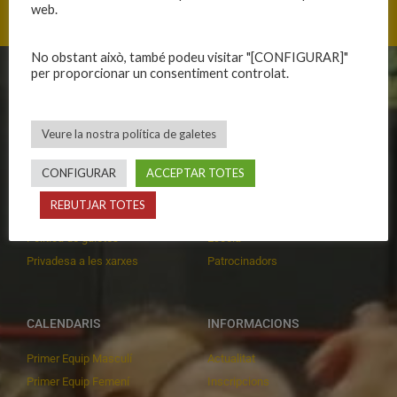
web.
No obstant això, també podeu visitar "[CONFIGURAR]"
per proporcionar un consentiment controlat.
CLUB
EQUIPS
Història
Primer equip masculí
Veure la nostra política de galetes
Organització
Primer equip femení
Publicacions
Equips masculins
CONFIGURAR
ACCEPTAR TOTES
Avís legal
Equips femenins
REBUTJAR TOTES
Política de privadesa
C.E. El Vilar
Política de galetes
Escola
Privadesa a les xarxes
Patrocinadors
CALENDARIS
INFORMACIONS
Primer Equip Masculí
Actualitat
Primer Equip Femení
Inscripcions