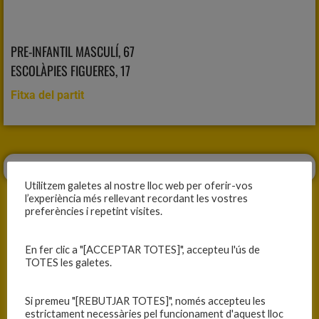
PRE-INFANTIL MASCULÍ, 67
ESCOLÀPIES FIGUERES, 17
Fitxa del partit
Utilitzem galetes al nostre lloc web per oferir-vos
l’experiència més rellevant recordant les vostres
preferències i repetint visites.
En fer clic a "[ACCEPTAR TOTES]", accepteu l'ús de
ANTERIOR
SEGÜENT
TOTES les galetes.
HEM DE CREURE EN NOSALTRES
TANQUEM LA FASE AMB AUTORITAT
Si premeu "[REBUTJAR TOTES]", només accepteu les
estrictament necessàries pel funcionament d'aquest lloc