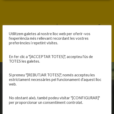
ANTERIOR
SEGÜENT
DESENCERT OFENSIU
COMPETIM SENSE PREMI
Utilitzem galetes al nostre lloc web per oferir-vos
l’experiència més rellevant recordant les vostres
preferències i repetint visites.
En fer clic a "[ACCEPTAR TOTES]", accepteu l'ús de
TOTES les galetes.
CLUB
EQUIPS
Si premeu "[REBUTJAR TOTES]", només accepteu les
estrictament necessàries pel funcionament d'aquest lloc
web.
Història
Primer equip masculí
Organització
Primer equip femení
Publicacions
Equips masculins
No obstant això, també podeu visitar "[CONFIGURAR]"
per proporcionar un consentiment controlat.
Avís legal
Equips femenins
Política de privadesa
C.E. El Vilar