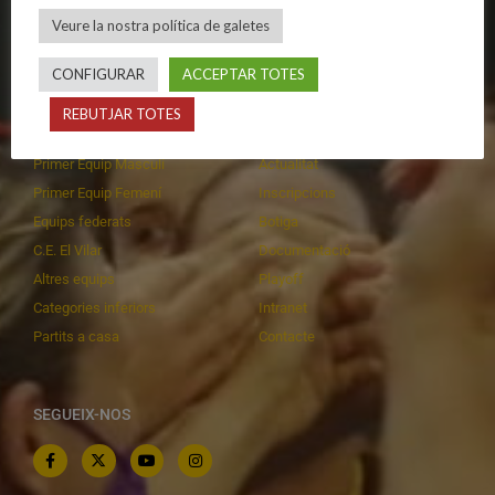
Política de galetes
Escola
Veure la nostra política de galetes
Privadesa a les xarxes
Patrocinadors
CONFIGURAR
ACCEPTAR TOTES
REBUTJAR TOTES
CALENDARIS
INFORMACIONS
Primer Equip Masculí
Actualitat
Primer Equip Femení
Inscripcions
Equips federats
Botiga
C.E. El Vilar
Documentació
Altres equips
Playoff
Categories inferiors
Intranet
Partits a casa
Contacte
SEGUEIX-NOS