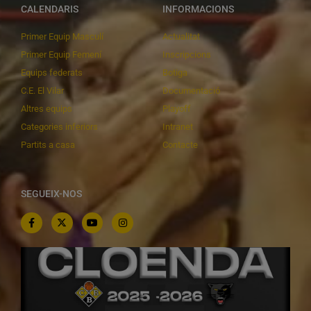
CALENDARIS
INFORMACIONS
Primer Equip Masculí
Actualitat
Primer Equip Femení
Inscripcions
Equips federats
Botiga
C.E. El Vilar
Documentació
Altres equips
Playoff
Categories inferiors
Intranet
Partits a casa
Contacte
SEGUEIX-NOS