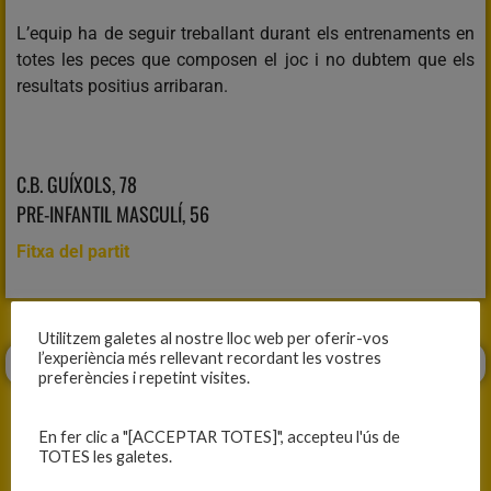
L’equip ha de seguir treballant durant els entrenaments en
totes les peces que composen el joc i no dubtem que els
resultats positius arribaran.
C.B. GUÍXOLS, 78
PRE-INFANTIL MASCULÍ, 56
Fitxa del partit
Utilitzem galetes al nostre lloc web per oferir-vos
l’experiència més rellevant recordant les vostres
preferències i repetint visites.
En fer clic a "[ACCEPTAR TOTES]", accepteu l'ús de
TOTES les galetes.