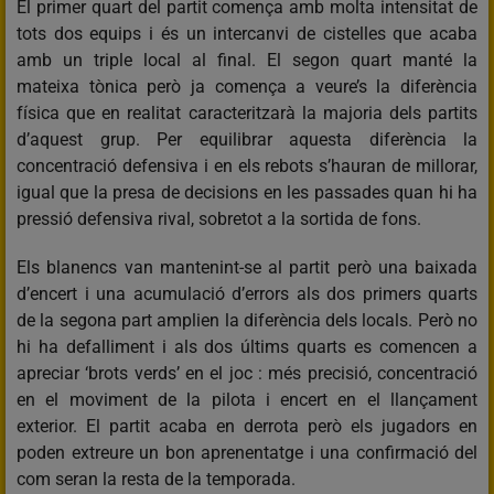
El primer quart del partit comença amb molta intensitat de
tots dos equips i és un intercanvi de cistelles que acaba
amb un triple local al final. El segon quart manté la
mateixa tònica però ja comença a veure’s la diferència
física que en realitat caracteritzarà la majoria dels partits
d’aquest grup. Per equilibrar aquesta diferència la
concentració defensiva i en els rebots s’hauran de millorar,
igual que la presa de decisions en les passades quan hi ha
pressió defensiva rival, sobretot a la sortida de fons.
Els blanencs van mantenint-se al partit però una baixada
d’encert i una acumulació d’errors als dos primers quarts
de la segona part amplien la diferència dels locals. Però no
hi ha defalliment i als dos últims quarts es comencen a
apreciar ‘brots verds’ en el joc : més precisió, concentració
en el moviment de la pilota i encert en el llançament
exterior. El partit acaba en derrota però els jugadors en
poden extreure un bon aprenentatge i una confirmació del
com seran la resta de la temporada.