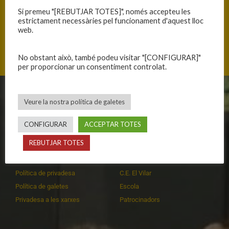
ANTERIOR
SEGÜENT
Si premeu "[REBUTJAR TOTES]", només accepteu les
CRÒNICA D’UNA DERROTA ANUNCIADA
REACCIONEM MASSA TARD
estrictament necessàries pel funcionament d'aquest lloc
web.
No obstant això, també podeu visitar "[CONFIGURAR]"
per proporcionar un consentiment controlat.
CLUB
EQUIPS
Veure la nostra política de galetes
Història
Primer equip masculí
CONFIGURAR
ACCEPTAR TOTES
Organització
Primer equip femení
REBUTJAR TOTES
Publicacions
Equips masculins
Avís legal
Equips femenins
Política de privadesa
C.E. El Vilar
Política de galetes
Escola
Privadesa a les xarxes
Patrocinadors