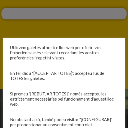
Utilitzem galetes al nostre lloc web per oferir-vos
ANTERIOR
SEGÜENT
l’experiència més rellevant recordant les vostres
CONDICIONADES PEL MAL INICI
BON PARTIT SENSE RECOMPENSA
preferències i repetint visites.
En fer clic a "[ACCEPTAR TOTES]", accepteu l'ús de
TOTES les galetes.
Si premeu "[REBUTJAR TOTES]", només accepteu les
estrictament necessàries pel funcionament d'aquest lloc
CLUB
EQUIPS
web.
Història
Primer equip masculí
No obstant això, també podeu visitar "[CONFIGURAR]"
Organització
Primer equip femení
per proporcionar un consentiment controlat.