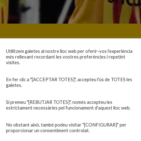
Utilitzem galetes al nostre lloc web per oferir-vos l’experiència
més rellevant recordant les vostres preferències i repetint
visites.
En fer clic a "[ACCEPTAR TOTES]", accepteu l'ús de TOTES les
galetes.
Si premeu "[REBUTJAR TOTES]", només accepteu les
estrictament necessàries pel funcionament d'aquest lloc web.
No obstant això, també podeu visitar "[CONFIGURAR]" per
proporcionar un consentiment controlat.