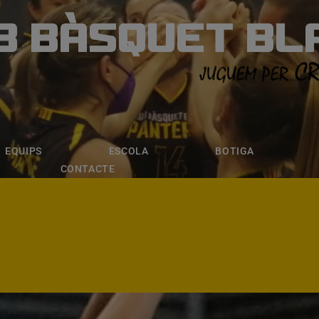
B BÀSQUET BL
ÀSQUET BLANE
ESCOLA
BOTIGA
INSCRIPCI
EQUIPS
ESCOLA
BOTIGA
CONTACTE