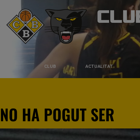
CLU
CLUB B
CLUB
ACTUALITAT
EQUIPS
CLUB
ACTUALITAT
NO HA POGUT SER