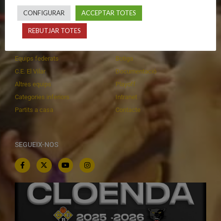
CONFIGURAR
ACCEPTAR TOTES
CALENDARIS
INFORMACIONS
REBUTJAR TOTES
Primer Equip Masculí
Actualitat
Primer Equip Femení
Inscripcions
Equips federats
Botiga
C.E. El Vilar
Documentació
Altres equips
Playoff
Categories inferiors
Intranet
Partits a casa
Contacte
SEGUEIX-NOS