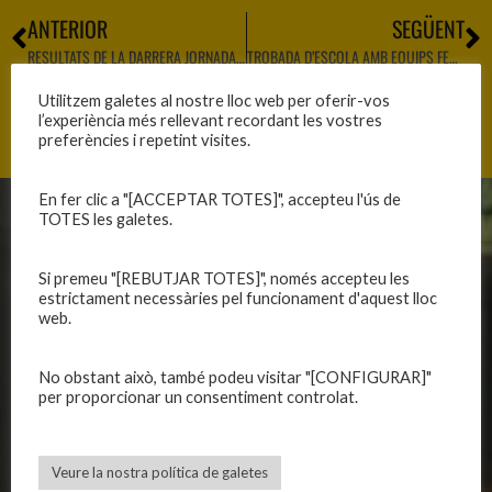
ANTERIOR
SEGÜENT
RESULTATS DE LA DARRERA JORNADA DISPUTADA
TROBADA D’ESCOLA AMB EQUIPS FEDERATS
Utilitzem galetes al nostre lloc web per oferir-vos
l’experiència més rellevant recordant les vostres
preferències i repetint visites.
En fer clic a "[ACCEPTAR TOTES]", accepteu l'ús de
TOTES les galetes.
CLUB
EQUIPS
Història
Primer equip masculí
Si premeu "[REBUTJAR TOTES]", només accepteu les
estrictament necessàries pel funcionament d'aquest lloc
Organització
Primer equip femení
web.
Publicacions
Equips masculins
Avís legal
Equips femenins
No obstant això, també podeu visitar "[CONFIGURAR]"
Política de privadesa
C.E. El Vilar
per proporcionar un consentiment controlat.
Política de galetes
Escola
Privadesa a les xarxes
Patrocinadors
Veure la nostra política de galetes