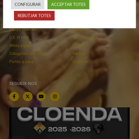
CALENDARIS
INFORMACIONS
CONFIGURAR
ACCEPTAR TOTES
Primer Equip Masculí
Actualitat
REBUTJAR TOTES
Primer Equip Femení
Inscripcions
Equips federats
Botiga
C.E. El Vilar
Documentació
Altres equips
Playoff
Categories inferiors
Intranet
Partits a casa
Contacte
SEGUEIX-NOS