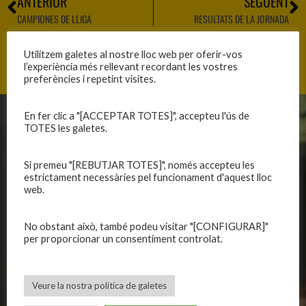
ANTERIOR
SEGÜENT
CAMPIONES DE LLIGA
RESULTATS DE LA JORNADA
Utilitzem galetes al nostre lloc web per oferir-vos
l’experiència més rellevant recordant les vostres
preferències i repetint visites.
En fer clic a "[ACCEPTAR TOTES]", accepteu l'ús de
CLUB
EQUIPS
TOTES les galetes.
Història
Primer equip masculí
Si premeu "[REBUTJAR TOTES]", només accepteu les
Organització
Primer equip femení
estrictament necessàries pel funcionament d'aquest lloc
web.
Publicacions
Equips masculins
Avís legal
Equips femenins
Política de privadesa
C.E. El Vilar
No obstant això, també podeu visitar "[CONFIGURAR]"
per proporcionar un consentiment controlat.
Política de galetes
Escola
Privadesa a les xarxes
Patrocinadors
Veure la nostra política de galetes