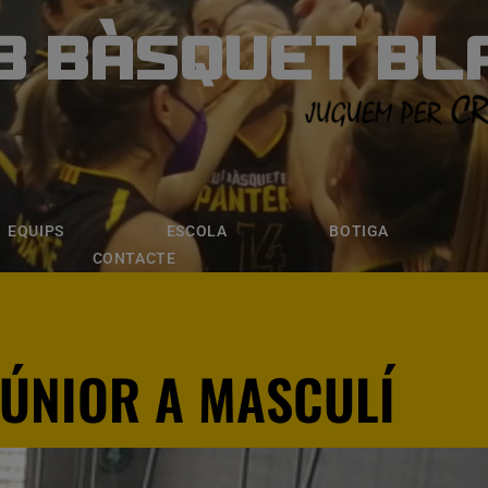
B BÀSQUET BL
ÀSQUET BLANE
ESCOLA
BOTIGA
INSCRIPCI
EQUIPS
ESCOLA
BOTIGA
CONTACTE
JÚNIOR A MASCULÍ