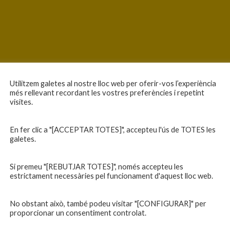
Utilitzem galetes al nostre lloc web per oferir-vos l’experiència
més rellevant recordant les vostres preferències i repetint
visites.
En fer clic a "[ACCEPTAR TOTES]", accepteu l'ús de TOTES les
galetes.
Si premeu "[REBUTJAR TOTES]", només accepteu les
estrictament necessàries pel funcionament d'aquest lloc web.
No obstant això, també podeu visitar "[CONFIGURAR]" per
proporcionar un consentiment controlat.