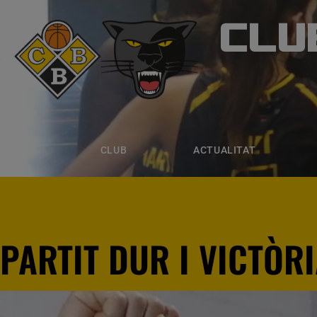
CLU
CLUB B
CLUB
ACTUALITAT
EQUIPS
CLUB
ACTUALITAT
PARTIT DUR I VICTÒR