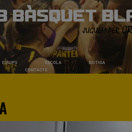
B BÀSQUET BL
ÀSQUET BLANE
ESCOLA
BOTIGA
INSCRIPCI
EQUIPS
ESCOLA
BOTIGA
CONTACTE
IA