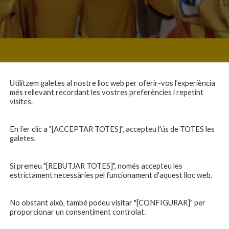
Utilitzem galetes al nostre lloc web per oferir-vos l’experiència
més rellevant recordant les vostres preferències i repetint
visites.
En fer clic a "[ACCEPTAR TOTES]", accepteu l'ús de TOTES les
galetes.
Si premeu "[REBUTJAR TOTES]", només accepteu les
estrictament necessàries pel funcionament d'aquest lloc web.
No obstant això, també podeu visitar "[CONFIGURAR]" per
proporcionar un consentiment controlat.