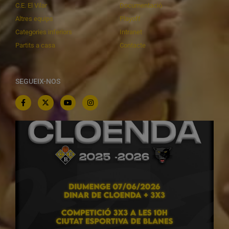
C.E. El Vilar
Documentació
Altres equips
Playoff
Categories inferiors
Intranet
Partits a casa
Contacte
SEGUEIX-NOS