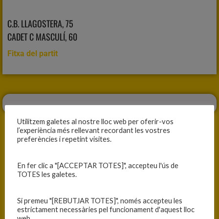
C.B. LLAGOSTERA, 75
CADET C MASCULÍ, 60
Fitxa del partit
Utilitzem galetes al nostre lloc web per oferir-vos
l’experiència més rellevant recordant les vostres
preferències i repetint visites.
ANTERIOR
SEGÜENT
En fer clic a "[ACCEPTAR TOTES]", accepteu l'ús de
TOTES les galetes.
COMENCEM FASE AMB VICTÒRIA
BON JOC I GRAN DEFENSA
Si premeu "[REBUTJAR TOTES]", només accepteu les
estrictament necessàries pel funcionament d'aquest lloc
web.