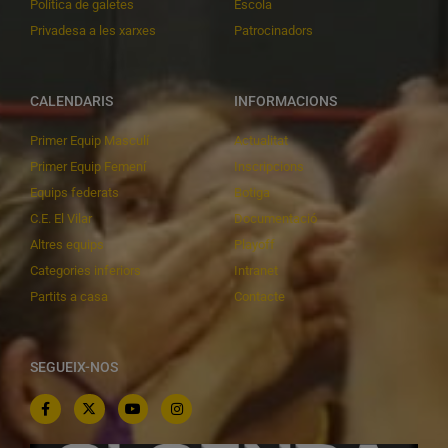
Política de galetes
Escola
Privadesa a les xarxes
Patrocinadors
CALENDARIS
INFORMACIONS
Primer Equip Masculí
Actualitat
Primer Equip Femení
Inscripcions
Equips federats
Botiga
C.E. El Vilar
Documentació
Altres equips
Playoff
Categories inferiors
Intranet
Partits a casa
Contacte
SEGUEIX-NOS