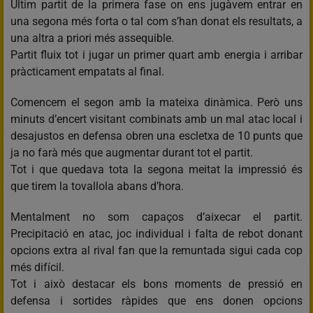
Últim partit de la primera fase on ens jugàvem entrar en
una segona més forta o tal com s’han donat els resultats, a
una altra a priori més assequible.
Partit fluix tot i jugar un primer quart amb energia i arribar
pràcticament empatats al final.
Comencem el segon amb la mateixa dinàmica. Però uns
minuts d’encert visitant combinats amb un mal atac local i
desajustos en defensa obren una escletxa de 10 punts que
ja no farà més que augmentar durant tot el partit.
Tot i que quedava tota la segona meitat la impressió és
que tirem la tovallola abans d’hora.
Mentalment no som capaços d’aixecar el partit.
Precipitació en atac, joc individual i falta de rebot donant
opcions extra al rival fan que la remuntada sigui cada cop
més difícil.
Tot i això destacar els bons moments de pressió en
defensa i sortides ràpides que ens donen opcions