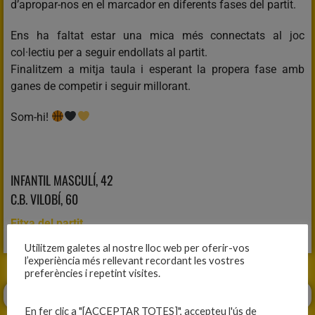
d’apropar-nos en el marcador en diferents fases del partit.
Ens ha faltat estar una mica més connectats al joc
col·lectiu per a seguir endollats al partit.
Finalitzem a mitja taula i esperant la propera fase amb
ganes de competir i seguir millorant.
Som-hi!
INFANTIL MASCULÍ, 42
C.B. VILOBÍ, 60
Fitxa del partit
Utilitzem galetes al nostre lloc web per oferir-vos
l’experiència més rellevant recordant les vostres
preferències i repetint visites.
En fer clic a "[ACCEPTAR TOTES]", accepteu l'ús de