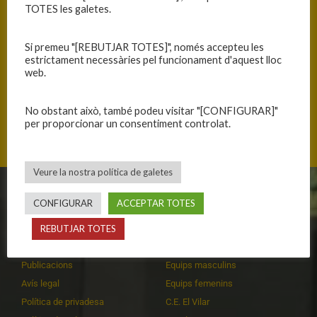
TOTES les galetes.
Si premeu "[REBUTJAR TOTES]", només accepteu les
estrictament necessàries pel funcionament d'aquest lloc
ANTERIOR
SEGÜENT
web.
PARTIT ASSEQUIBLE
PARTIT AMB DUES CARES
No obstant això, també podeu visitar "[CONFIGURAR]"
per proporcionar un consentiment controlat.
Veure la nostra política de galetes
CLUB
EQUIPS
CONFIGURAR
ACCEPTAR TOTES
REBUTJAR TOTES
Història
Primer equip masculí
Organització
Primer equip femení
Publicacions
Equips masculins
Avís legal
Equips femenins
Política de privadesa
C.E. El Vilar