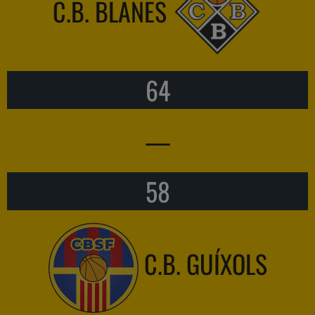
C.B. BLANES
64
—
58
C.B. GUÍXOLS