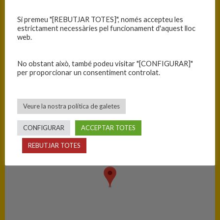
Equip
T
Si premeu "[REBUTJAR TOTES]", només accepteu les
C.B. Blanes
64
estrictament necessàries pel funcionament d'aquest lloc
web.
C.B. Guíxols
58
No obstant això, també podeu visitar "[CONFIGURAR]"
per proporcionar un consentiment controlat.
PISTA
Blanes - Ciutat Esportiva Blanes
Veure la nostra política de galetes
CONFIGURAR
ACCEPTAR TOTES
REBUTJAR TOTES