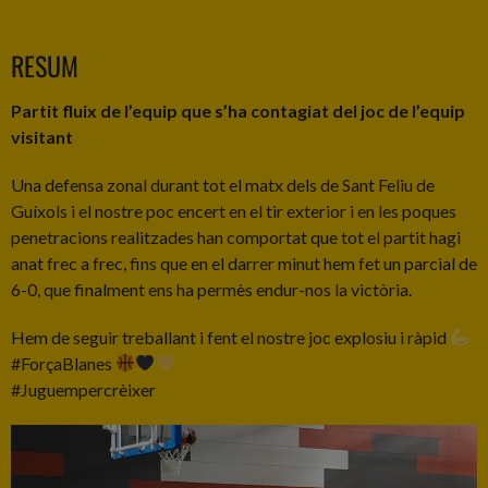
RESUM
Partit fluix de l’equip que s’ha contagiat del joc de l’equip
visitant
Una defensa zonal durant tot el matx dels de Sant Feliu de
Guíxols i el nostre poc encert en el tir exterior i en les poques
penetracions realitzades han comportat que tot el partit hagi
anat frec a frec, fins que en el darrer minut hem fet un parcial de
6-0, que finalment ens ha permès endur-nos la victòria.
Hem de seguir treballant i fent el nostre joc explosiu i ràpid
#ForçaBlanes
#Juguempercrèixer