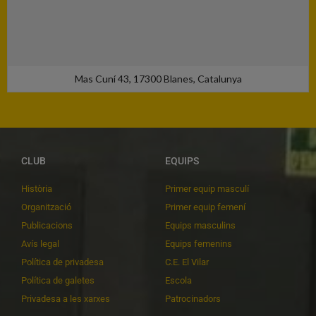
Mas Cuní 43, 17300 Blanes, Catalunya
CLUB
EQUIPS
Història
Primer equip masculí
Organització
Primer equip femení
Publicacions
Equips masculins
Avís legal
Equips femenins
Política de privadesa
C.E. El Vilar
Política de galetes
Escola
Privadesa a les xarxes
Patrocinadors