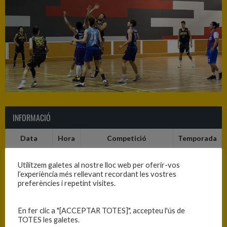
INFORMACIÓ
Data
Hora
Competició
Temporada
23/10/2021
19:30
C.C. Tercera Categoria
2021-2022
Utilitzem galetes al nostre lloc web per oferir-vos
Masc. - Fase Prèvia - Grup
l’experiència més rellevant recordant les vostres
11
preferències i repetint visites.
En fer clic a "[ACCEPTAR TOTES]", accepteu l'ús de
RESULTATS
TOTES les galetes.