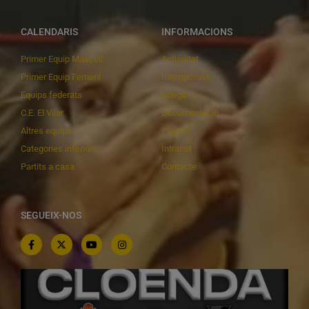
CALENDARIS
INFORMACIONS
Primer Equip Masculí
Actualitat
Primer Equip Femení
Inscripcions
Equips federats
Botiga
C.E. El Vilar
Documentació
Altres equips
Playoff
Categories inferiors
Intranet
Partits a casa
Contacte
SEGUEIX-NOS