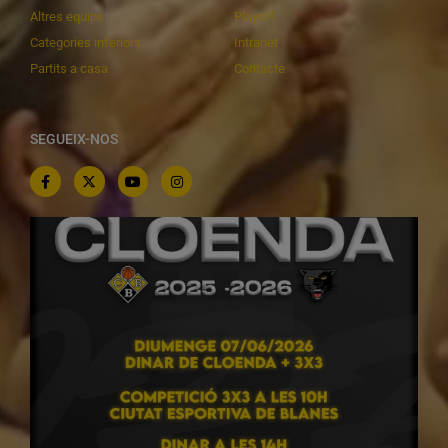
Altres equips
Playoff
Categories inferiors
Intranet
Partits a casa
Contacte
SEGUEIX-NOS