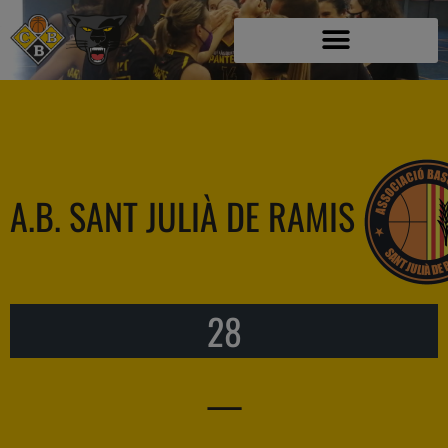
A.B. SANT JULIÀ DE RAMIS
28
—