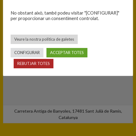
Sant Julià de Ramis - Pavelló Municipal
No obstant això, també podeu visitar "[CONFIGURAR]"
per proporcionar un consentiment controlat.
Veure la nostra política de galetes
CONFIGURAR
ACCEPTAR TOTES
REBUTJAR TOTES
Carretera Antiga de Banyoles, 17481 Sant Julià de Ramis,
Catalunya