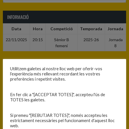
INFORMACIÓ
Data
Hora
Competició
Temporada
Jornada
22/11/2025
20:15
Sènior B
2025-26
Jornada
femení
8
RESULTATS
Utilitzem galetes al nostre lloc web per oferir-vos
l’experiència més rellevant recordant les vostres
Equip
1
2
3
4
T
preferències i repetint visites.
A.B. Sant Julià de Ramis
8
7
7
6
28
En fer clic a "[ACCEPTAR TOTES]", accepteu l'ús de
C.B. Blanes
15
24
20
20
79
TOTES les galetes.
Si premeu "[REBUTJAR TOTES]", només accepteu les
PISTA
estrictament necessàries pel funcionament d'aquest lloc
web.