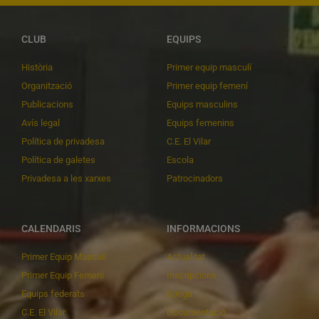
CLUB
EQUIPS
Història
Primer equip masculí
Organització
Primer equip femení
Publicacions
Equips masculins
Avís legal
Equips femenins
Política de privadesa
C.E. El Vilar
Política de galetes
Escola
Privadesa a les xarxes
Patrocinadors
CALENDARIS
INFORMACIONS
Primer Equip Masculí
Actualitat
Primer Equip Femení
Inscripcions
Equips federats
Botiga
C.E. El Vilar
Documentació