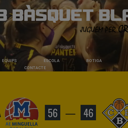
B BÀSQUET BL
ÀSQUET BLANE
ESCOLA
BOTIGA
INSCRIPCI
EQUIPS
ESCOLA
BOTIGA
CONTACTE
A
56
—
46