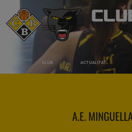
CLU
CLUB B
CLUB
ACTUALITAT
EQUIPS
CLUB
ACTUALITAT
A.E. MINGUELL