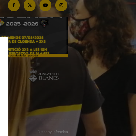
Cloenda de temporada
Campiones a Salou
Disseny
infoselva