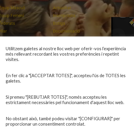
Equip Masculí
Actualitat
Equip Femení
Inscripcions
federats
Botiga
Vilar
Documentació
equips
Playoff
ies inferiors
Intranet
Utilitzem galetes al nostre lloc web per oferir-vos l’experiència
més rellevant recordant les vostres preferències i repetint
 a casa
Contacte
Un final rodó
visites.
En fer clic a "[ACCEPTAR TOTES]", accepteu l'ús de TOTES les
galetes.
Si premeu "[REBUTJAR TOTES]", només accepteu les
estrictament necessàries pel funcionament d'aquest lloc web.
No obstant això, també podeu visitar "[CONFIGURAR]" per
proporcionar un consentiment controlat.