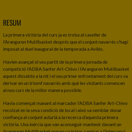
RESUM
La primera victòria del curs ja es troba al caseller de
l’Aranguren Mutilbasket després que el conjunt navarrès s’hagi
imposat al duel inaugural de la temporada a Avilés.
Havien avançat el seu partit de la primera jornada de
competició l’ADBA Sanfer Art-Chivo i l’Aranguren Mutilbasket
aquest dissabte a la nit i el seu primer enfrontament del curs va
derivar en un triomf navarrès amb què les visitants comencen
al nou curs de la millor manera possible.
Havia començat manant al marcador l’ADBA Sanfer Art-Chivo
recolzat en la seva condició de local i això va semblar donar
confiança al conjunt asturià a la recerca d’aquesta primera
victòria. Una inèrcia que van aconseguir mantenir davant un
Aranguren Mutilbasket que no va trigar a entrar a l’intercanvi