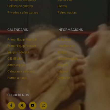
Política de galetes
Escola
Privadesa a les xarxes
Patrocinadors
CALENDARIS
INFORMACIONS
Primer Equip Masculí
Actualitat
Primer Equip Femení
Inscripcions
Equips federats
Botiga
C.E. El Vilar
Documentació
Altres equips
Playoff
Categories inferiors
Intranet
Partits a casa
Contacte
SEGUEIX-NOS