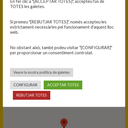
En fer clic a "[ACCEPTAR TOTES]", accepteu l'ús de
TOTES les galetes.
RESULTATS
Si premeu "[REBUTJAR TOTES]", només accepteu les
Equip
1
2
3
4
T
estrictament necessàries pel funcionament d'aquest lloc
web.
ADBA
14
13
13
5
45
Aranguren Mutilbasket
12
15
14
14
55
No obstant això, també podeu visitar "[CONFIGURAR]"
per proporcionar un consentiment controlat.
PISTA
Veure la nostra política de galetes
Avilés - Complejo deportivo
CONFIGURAR
ACCEPTAR TOTES
REBUTJAR TOTES