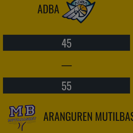
ADBA
45
—
55
ARANGUREN MUTILBA