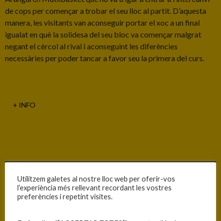
de cops per començar a trobar el seu lloc al partit. D’aquesta
manera, les visitants van aconseguir portar el xoc a un final
igualat en què la solidesa del seu bloc va començar malgrat
negant el cèrcol al rival i aconseguint les diferències
necessàries per poder tancar a favor seu la primera del curs.
+ INFO
INFORMACIÓ
Utilitzem galetes al nostre lloc web per oferir-vos
l’experiència més rellevant recordant les vostres
Data
Hora
Competició
Temporada
Jornada
preferències i repetint visites.
28/09/2024
20:00
LF2
2024-25
Jornada 1