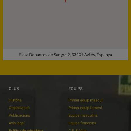
Plaza Donantes de Sangre 2, 33401 Avilés, Espanya
CLUB
EQUIPS
Història
Primer equip masculí
Organització
Primer equip femení
Publicacions
Equips masculins
Avís legal
Equips femenins
Política de privadesa
C.E. El Vilar