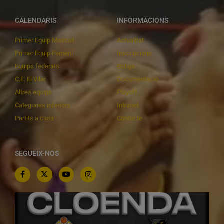
CALENDARIS
INFORMACIONS
Primer Equip Masculí
Actualitat
Primer Equip Femení
Inscripcions
Equips federats
Botiga
C.E. El Vilar
Documentació
Altres equips
Playoff
Categories inferiors
Intranet
Partits a casa
Contacte
SEGUEIX-NOS