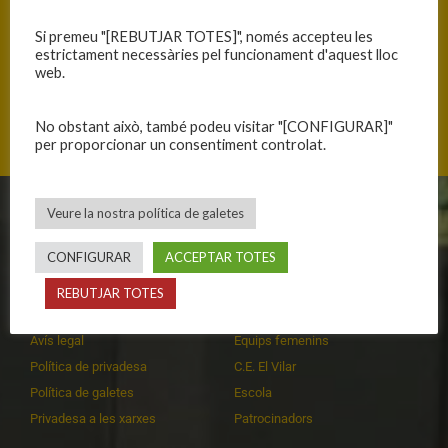
Si premeu "[REBUTJAR TOTES]", només accepteu les
estrictament necessàries pel funcionament d'aquest lloc
web.
Carrer del Cadí, 17410 Sils, Catalunya
No obstant això, també podeu visitar "[CONFIGURAR]"
per proporcionar un consentiment controlat.
Veure la nostra política de galetes
CLUB
EQUIPS
CONFIGURAR
ACCEPTAR TOTES
Història
Primer equip masculí
Organització
Primer equip femení
REBUTJAR TOTES
Publicacions
Equips masculins
Avís legal
Equips femenins
Política de privadesa
C.E. El Vilar
Política de galetes
Escola
Privadesa a les xarxes
Patrocinadors