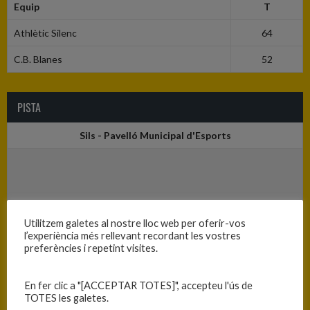
Equip
T
Athlètic Silenc
64
C.B. Blanes
52
PISTA
Sils - Pavelló Municipal d'Esports
Utilitzem galetes al nostre lloc web per oferir-vos
l’experiència més rellevant recordant les vostres
preferències i repetint visites.
En fer clic a "[ACCEPTAR TOTES]", accepteu l'ús de
TOTES les galetes.