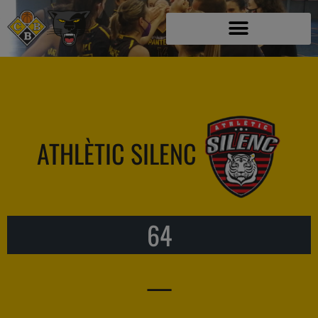
ATHLÈTIC SILENC
64
—