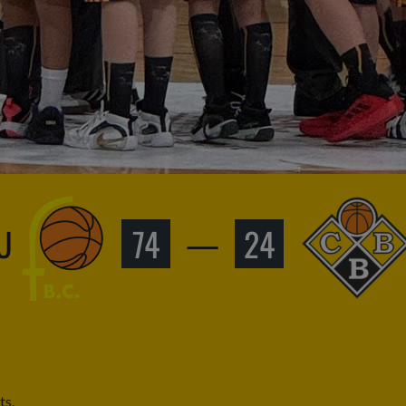
U
74
—
24
ts.