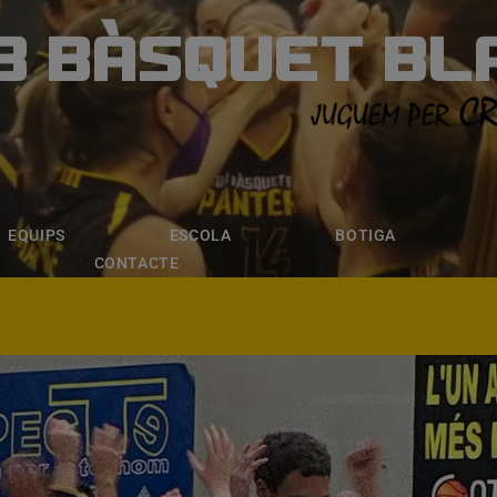
B BÀSQUET BL
ÀSQUET BLANE
ESCOLA
BOTIGA
INSCRIPCI
EQUIPS
ESCOLA
BOTIGA
CONTACTE