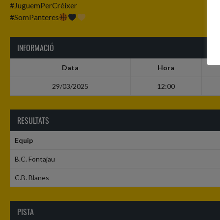
#JuguemPerCréixer
#SomPanteres
INFORMACIÓ
Data
Hora
29/03/2025
12:00
RESULTATS
Equip
B.C. Fontajau
C.B. Blanes
PISTA