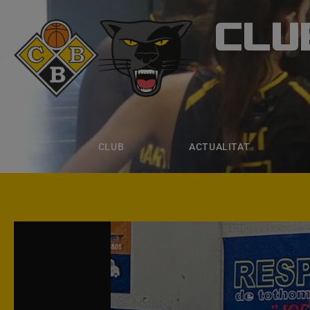
CLU
CLUB B
CLUB
ACTUALITAT
EQUIPS
CLUB
ACTUALITAT