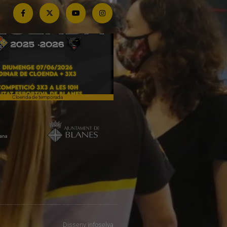
Cloenda de temporada
Campiones a Salou
Disseny
infoselva