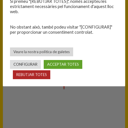
Si premeu "[REBUTJAR TOTES]", només accepteu les
C.B. Blanes
54
estrictament necessàries pel funcionament d'aquest lloc
web.
PISTA
No obstant això, també podeu visitar "[CONFIGURAR]"
per proporcionar un consentiment controlat.
Maçanet de la Selva - Pavelló Municipal d'Esports
Veure la nostra política de galetes
CONFIGURAR
ACCEPTAR TOTES
REBUTJAR TOTES