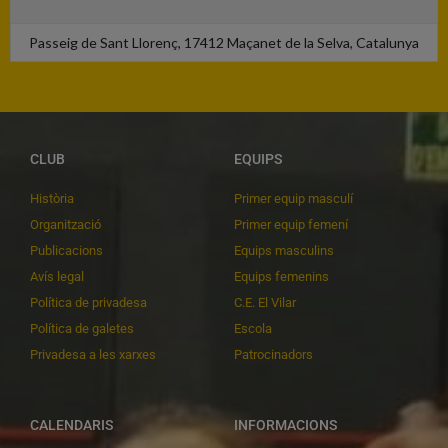
Passeig de Sant Llorenç, 17412 Maçanet de la Selva, Catalunya
CLUB
EQUIPS
Història
Primer equip masculí
Organització
Primer equip femení
Publicacions
Equips masculins
Avís legal
Equips femenins
Política de privadesa
C.E. El Vilar
Política de galetes
Escola
Privadesa a les xarxes
Patrocinadors
CALENDARIS
INFORMACIONS