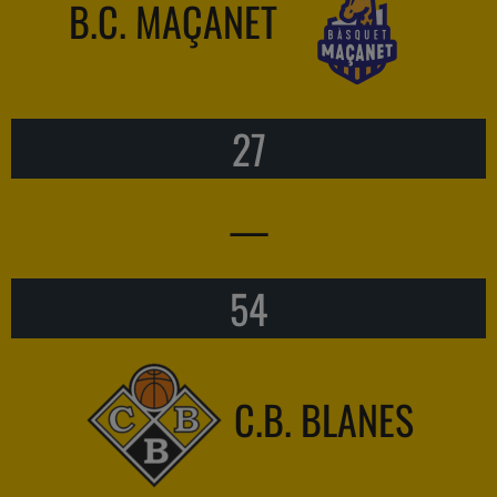
B.C. MAÇANET
27
—
54
C.B. BLANES