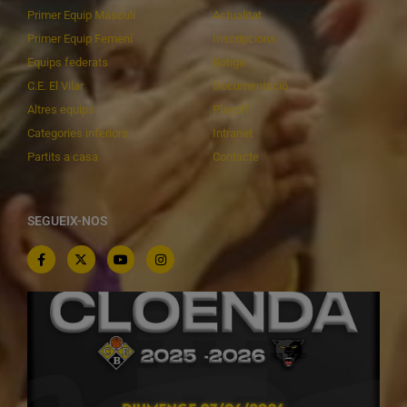
Primer Equip Masculí
Actualitat
Primer Equip Femení
Inscripcions
Equips federats
Botiga
C.E. El Vilar
Documentació
Altres equips
Playoff
Categories inferiors
Intranet
Partits a casa
Contacte
SEGUEIX-NOS