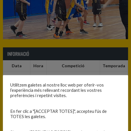
INFORMACIÓ
Data
Hora
Competició
Temporada
09/10/2021
10:00
C.T. Mini Masc. Nivell C -
2021-2022
Fase Prèvia - Grup 3
Utilitzem galetes al nostre lloc web per oferir-vos
l’experiència més rellevant recordant les vostres
preferències i repetint visites.
RESULTATS
En fer clic a "[ACCEPTAR TOTES]", accepteu l'ús de
Equip
T
TOTES les galetes.
B.C. Maçanet
27