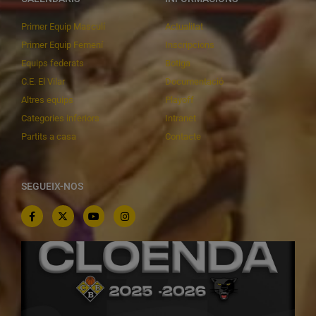
Primer Equip Masculí
Actualitat
Primer Equip Femení
Inscripcions
Equips federats
Botiga
C.E. El Vilar
Documentació
Altres equips
Playoff
Categories inferiors
Intranet
Partits a casa
Contacte
SEGUEIX-NOS