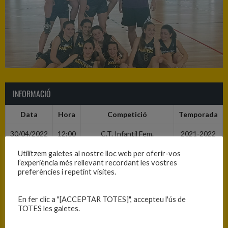
INFORMACIÓ
Data
Hora
Competició
Temporada
30/04/2022
12:00
C.T. Infantil Fem.
2021-2022
Promoció Nivell A - Fase
Utilitzem galetes al nostre lloc web per oferir-vos
Final - Grup 1
l’experiència més rellevant recordant les vostres
preferències i repetint visites.
RESULTATS
En fer clic a "[ACCEPTAR TOTES]", accepteu l'ús de
TOTES les galetes.
Equip
T