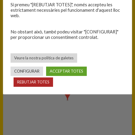
B.C. Torroella
29
Si premeu "[REBUTJAR TOTES]", només accepteu les
estrictament necessàries pel funcionament d'aquest lloc
C.B. Blanes
79
web.
No obstant això, també podeu visitar "[CONFIGURAR]"
PISTA
per proporcionar un consentiment controlat.
Torroella de Montgrí - Nou Pavelló Municipal d'Esports
Veure la nostra política de galetes
CONFIGURAR
ACCEPTAR TOTES
REBUTJAR TOTES