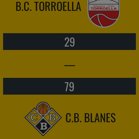
B.C. TORROELLA
29
—
79
C.B. BLANES