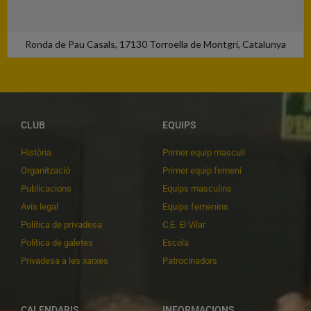
Ronda de Pau Casals, 17130 Torroella de Montgrí, Catalunya
CLUB
EQUIPS
Història
Primer equip masculí
Organització
Primer equip femení
Publicacions
Equips masculins
Avís legal
Equips femenins
Política de privadesa
C.E. El Vilar
Política de galetes
Escola
Privadesa a les xarxes
Patrocinadors
CALENDARIS
INFORMACIONS