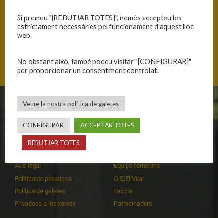
Si premeu "[REBUTJAR TOTES]", només accepteu les
estrictament necessàries pel funcionament d'aquest lloc
web.
Ronda de Pau Casals, 17130 Torroella de Montgrí, Catalunya
No obstant això, també podeu visitar "[CONFIGURAR]"
per proporcionar un consentiment controlat.
Veure la nostra política de galetes
CLUB
EQUIPS
CONFIGURAR
ACCEPTAR TOTES
Història
Primer equip masculí
Organització
Primer equip femení
REBUTJAR TOTES
Publicacions
Equips masculins
Avís legal
Equips femenins
Política de privadesa
C.E. El Vilar
Política de galetes
Escola
Privadesa a les xarxes
Patrocinadors