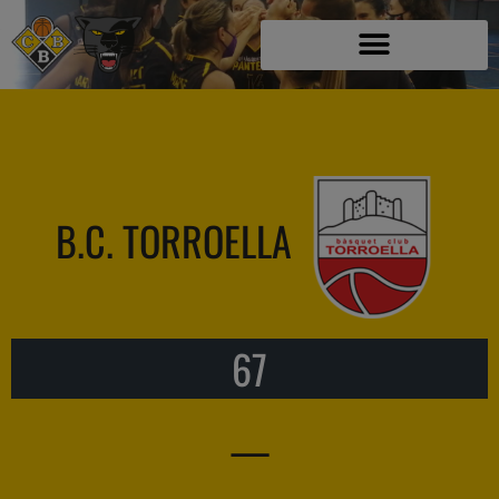
B.C. TORROELLA
67
—