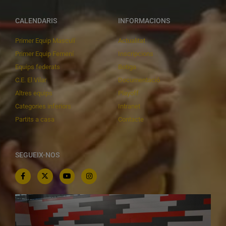
CALENDARIS
INFORMACIONS
Primer Equip Masculí
Actualitat
Primer Equip Femení
Inscripcions
Equips federats
Botiga
C.E. El Vilar
Documentació
Altres equips
Playoff
Categories inferiors
Intranet
Partits a casa
Contacte
SEGUEIX-NOS