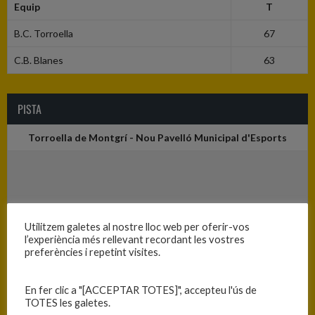
Equip
T
B.C. Torroella
67
C.B. Blanes
63
PISTA
Torroella de Montgrí - Nou Pavelló Municipal d'Esports
Utilitzem galetes al nostre lloc web per oferir-vos
l’experiència més rellevant recordant les vostres
preferències i repetint visites.
En fer clic a "[ACCEPTAR TOTES]", accepteu l'ús de
TOTES les galetes.