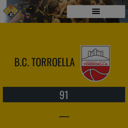
B.C. TORROELLA
91
—