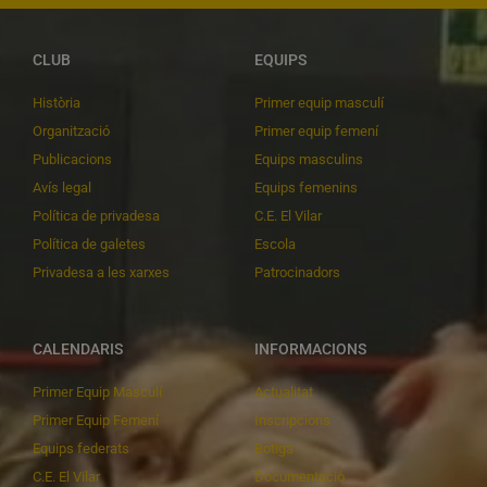
CLUB
EQUIPS
Història
Primer equip masculí
Organització
Primer equip femení
Publicacions
Equips masculins
Avís legal
Equips femenins
Política de privadesa
C.E. El Vilar
Política de galetes
Escola
Privadesa a les xarxes
Patrocinadors
CALENDARIS
INFORMACIONS
Primer Equip Masculí
Actualitat
Primer Equip Femení
Inscripcions
Equips federats
Botiga
C.E. El Vilar
Documentació