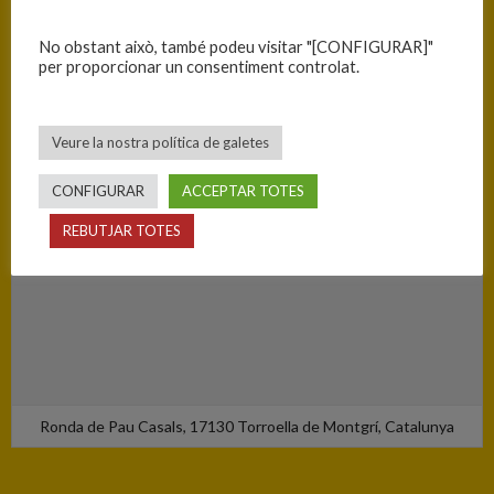
Torroella de Montgrí - Nou Pavelló Municipal d'Esports
No obstant això, també podeu visitar "[CONFIGURAR]"
per proporcionar un consentiment controlat.
Veure la nostra política de galetes
CONFIGURAR
ACCEPTAR TOTES
REBUTJAR TOTES
Ronda de Pau Casals, 17130 Torroella de Montgrí, Catalunya