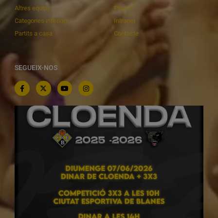
Altres equips
Playoff
Categories inferiors
Intranet
Partits a casa
Contacte
SEGUEIX-NOS