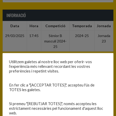
INFORMACIÓ
Data
Hora
Competició
Temporada
Jornada
29/03/2025
17:45
Sènior B
2024-25
Jornada
masculí 2024-
23
25
Utilitzem galetes al nostre lloc web per oferir-vos
RESULTATS
l’experiència més rellevant recordant les vostres
preferències i repetint visites.
Equip
1
2
3
4
T
B.C. Torroella
26
21
16
28
91
En fer clic a "[ACCEPTAR TOTES]", accepteu l'ús de
TOTES les galetes.
C.B. Blanes
20
13
13
21
67
Si premeu "[REBUTJAR TOTES]", només accepteu les
estrictament necessàries pel funcionament d'aquest lloc
PISTA
web.