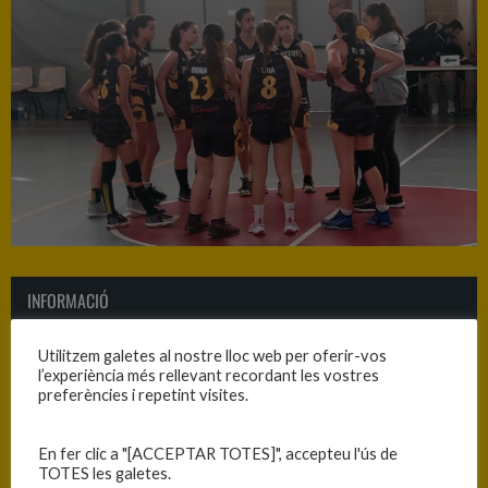
INFORMACIÓ
Data
Hora
Competició
Temporada
Utilitzem galetes al nostre lloc web per oferir-vos
l’experiència més rellevant recordant les vostres
29/10/2022
11:00
Cadet B femení 2022-23
2022-2023
preferències i repetint visites.
En fer clic a "[ACCEPTAR TOTES]", accepteu l'ús de
RESULTATS
TOTES les galetes.