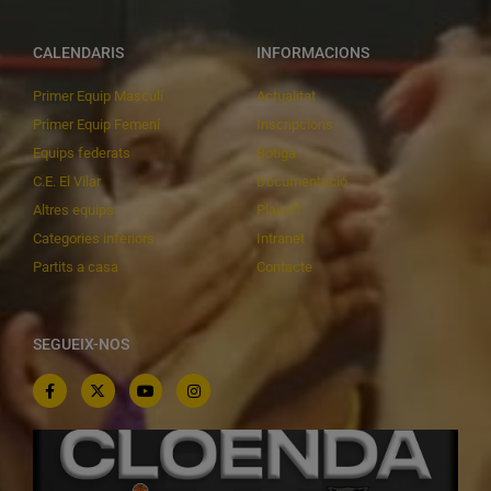
CALENDARIS
INFORMACIONS
Primer Equip Masculí
Actualitat
Primer Equip Femení
Inscripcions
Equips federats
Botiga
C.E. El Vilar
Documentació
Altres equips
Playoff
Categories inferiors
Intranet
Partits a casa
Contacte
SEGUEIX-NOS