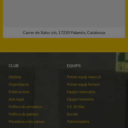
Carrer de Xaloc s/n, 17230 Palamós, Catalunya
CLUB
EQUIPS
Història
Primer equip masculí
Organització
Primer equip femení
Publicacions
Equips masculins
Avís legal
Equips femenins
Política de privadesa
C.E. El Vilar
Política de galetes
Escola
Privadesa a les xarxes
Patrocinadors