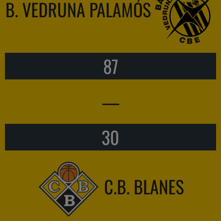
B. VEDRUNA PALAMÓS
87
—
30
C.B. BLANES