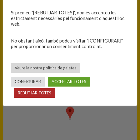
Equip
T
Si premeu "[REBUTJAR TOTES]", només accepteu les
B. Vedruna Palamós
87
estrictament necessàries pel funcionament d'aquest lloc
web.
C.B. Blanes
30
No obstant això, també podeu visitar "[CONFIGURAR]"
per proporcionar un consentiment controlat.
PISTA
Palamós - Escola Vedruna
Veure la nostra política de galetes
CONFIGURAR
ACCEPTAR TOTES
REBUTJAR TOTES