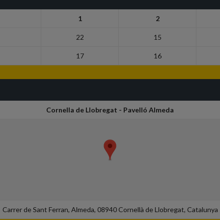
1
2
22
15
17
16
Cornella de Llobregat - Pavelló Almeda
Carrer de Sant Ferran, Almeda, 08940 Cornellà de Llobregat, Catalunya