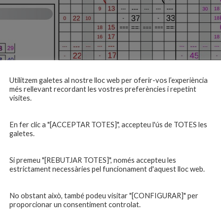
Utilitzem galetes al nostre lloc web per oferir-vos l’experiència
més rellevant recordant les vostres preferències i repetint
visites.
En fer clic a "[ACCEPTAR TOTES]", accepteu l'ús de TOTES les
galetes.
Si premeu "[REBUTJAR TOTES]", només accepteu les
estrictament necessàries pel funcionament d'aquest lloc web.
No obstant això, també podeu visitar "[CONFIGURAR]" per
proporcionar un consentiment controlat.