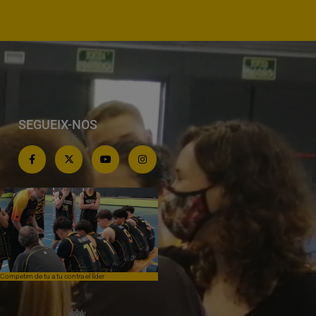
SEGUEIX-NOS
Competim de tu a tu contra el líder
Èpica lluita sense premi