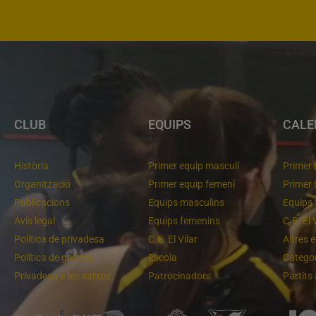
CLUB
EQUIPS
CALE
Història
Primer equip masculí
Primer 
Organització
Primer equip femení
Primer 
Publicacions
Equips masculins
Equips 
Avís legal
Equips femenins
C.E. El 
Política de privadesa
C.E. El Vilar
Altres 
Política de galetes
Escola
Categor
Privadesa a les xarxes
Patrocinadors
Partits
Un final rodó
Cloenda de temporada