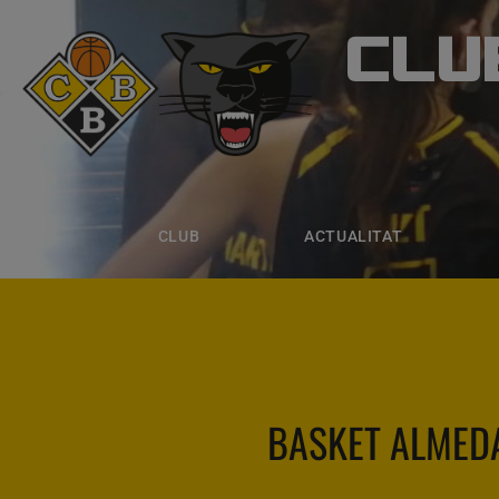
CLU
CLUB B
CLUB
ACTUALITAT
EQUIPS
CLUB
ACTUALITAT
BASKET ALMED