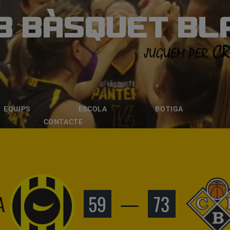
B BÀSQUET BL
ÀSQUET BLANE
ESCOLA
BOTIGA
INSCRIPCI
EQUIPS
ESCOLA
BOTIGA
CONTACTE
A
59
—
73