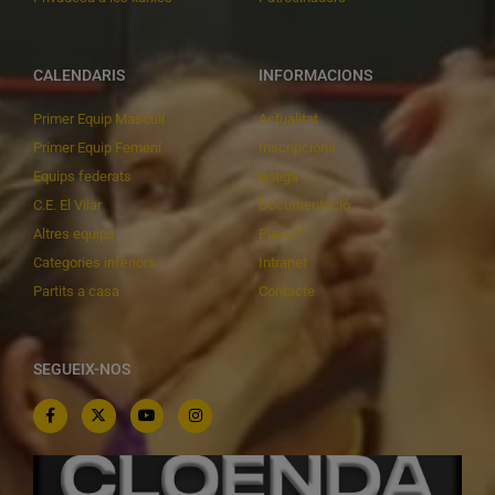
CALENDARIS
INFORMACIONS
Primer Equip Masculí
Actualitat
Primer Equip Femení
Inscripcions
Equips federats
Botiga
C.E. El Vilar
Documentació
Altres equips
Playoff
Categories inferiors
Intranet
Partits a casa
Contacte
SEGUEIX-NOS