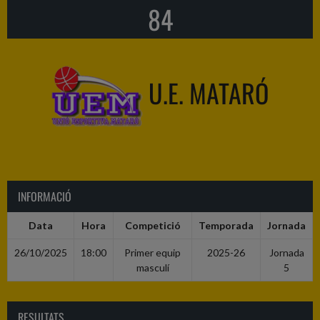
84
U.E. MATARÓ
INFORMACIÓ
Data
Hora
Competició
Temporada
Jornada
26/10/2025
18:00
Primer equip
2025-26
Jornada
masculí
5
RESULTATS