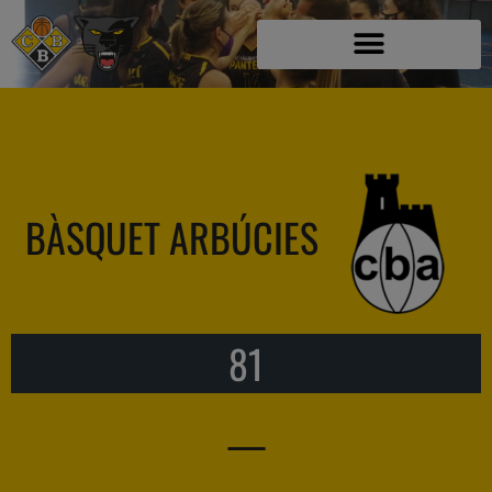
BÀSQUET ARBÚCIES
81
—