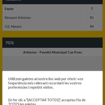
Equip
T
Bàsquet Arbúcies
81
U.E. Mataró
84
PISTA
Arbúcies - Pavelló Municipal Can Pons
Utilitzem galetes al nostre lloc web per oferir-vos
l’experiència més rellevant recordant les vostres
preferències i repetint visites.
En fer clic a "[ACCEPTAR TOTES]", accepteu l'ús de
TOTES les galetes.