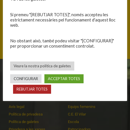
Si premeu "[REBUTJAR TOTES]", només accepteu les
estrictament necessàries pel funcionament d'aquest lloc
web.
Carretera de Santa Fe, 17401 Arbúcies, Catalunya
No obstant això, també podeu visitar "[CONFIGURAR]"
per proporcionar un consentiment controlat.
Veure la nostra política de galetes
CLUB
EQUIPS
CONFIGURAR
ACCEPTAR TOTES
Història
Primer equip masculí
REBUTJAR TOTES
Organització
Primer equip femení
Publicacions
Equips masculins
Avís legal
Equips femenins
Política de privadesa
C.E. El Vilar
Política de galetes
Escola
Privadesa a les xarxes
Patrocinadors