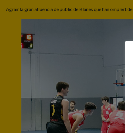
Agrair la gran afluència de públic de Blanes que han omplert d