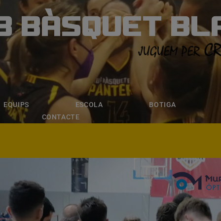
B BÀSQUET BL
ÀSQUET BLANE
ESCOLA
BOTIGA
INSCRIPCI
EQUIPS
ESCOLA
BOTIGA
CONTACTE