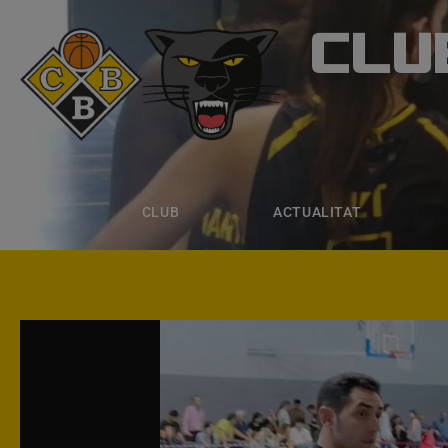
CLU
CLUB B
CLUB
ACTUALITAT
EQUIPS
CLUB
ACTUALITAT