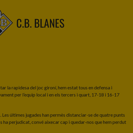
C.B. BLANES
ar la rapidesa del joc gironí, hem estat tous en defensa i
ment per l’equip local i en els tercers i quart, 17-18 i 16-17
ts. Les últimes jugades han permès distanciar-se de quatre punts
 ens ha perjudicat, convé aixecar cap i quedar-nos que hem perdut