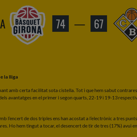
NA
74
—
67
 la lliga
nt amb certa facilitat sota cistella. Tot i que hem sabut contrarest
dels avantatges en el primer i segon quarts, 22-19 i 19-13 respectiva
mb l’encert de dos triples ens han acostat a l’electrònic a tres pun
ares. Ho hem tingut a tocar, el desencert de tir de tres (17%) avui