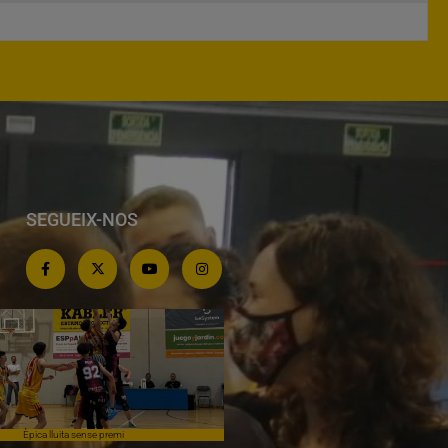
SEGUEIX-NOS
Èpica lluita sense premi
Derrota a l'últim partit