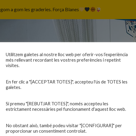
e gom a gom les graderies. Força Blanes
Utilitzem galetes al nostre lloc web per oferir-vos l’experiència
més rellevant recordant les vostres preferències i repetint
visites.
En fer clic a "[ACCEPTAR TOTES]", accepteu l'ús de TOTES les
galetes.
Si premeu "[REBUTJAR TOTES]", només accepteu les
estrictament necessàries pel funcionament d'aquest lloc web.
No obstant això, també podeu visitar "[CONFIGURAR]" per
proporcionar un consentiment controlat.