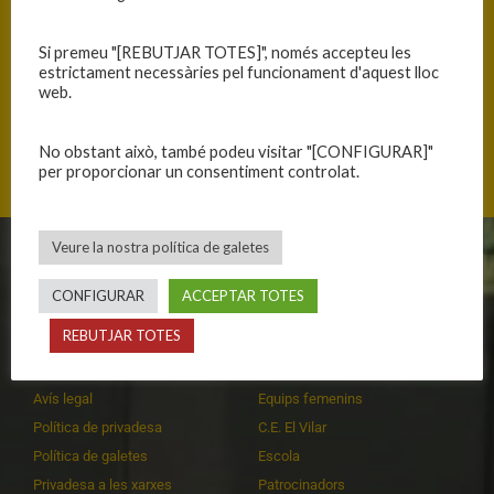
Si premeu "[REBUTJAR TOTES]", només accepteu les
estrictament necessàries pel funcionament d'aquest lloc
web.
Mas Clarà 14, 17100 La Bisbal d\'Empordà, Catalunya
No obstant això, també podeu visitar "[CONFIGURAR]"
per proporcionar un consentiment controlat.
Veure la nostra política de galetes
CLUB
EQUIPS
CONFIGURAR
ACCEPTAR TOTES
Història
Primer equip masculí
REBUTJAR TOTES
Organització
Primer equip femení
Publicacions
Equips masculins
Avís legal
Equips femenins
Política de privadesa
C.E. El Vilar
Política de galetes
Escola
Privadesa a les xarxes
Patrocinadors