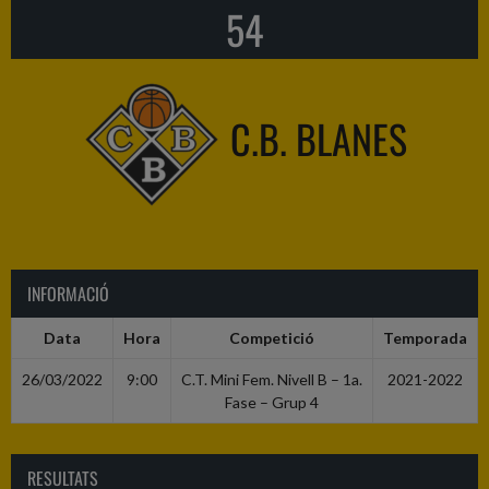
54
C.B. BLANES
INFORMACIÓ
Data
Hora
Competició
Temporada
26/03/2022
9:00
C.T. Mini Fem. Nivell B – 1a.
2021-2022
Fase – Grup 4
RESULTATS