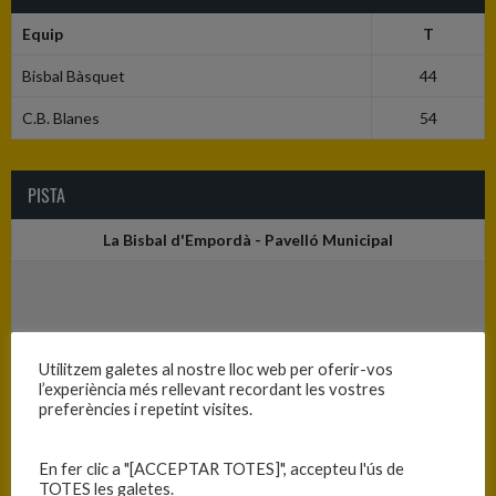
Equip
T
Bisbal Bàsquet
44
C.B. Blanes
54
PISTA
La Bisbal d'Empordà - Pavelló Municipal
Utilitzem galetes al nostre lloc web per oferir-vos
l’experiència més rellevant recordant les vostres
preferències i repetint visites.
En fer clic a "[ACCEPTAR TOTES]", accepteu l'ús de
TOTES les galetes.