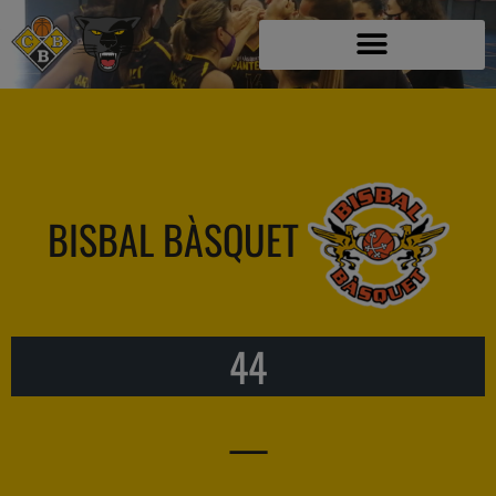
BISBAL BÀSQUET
44
—