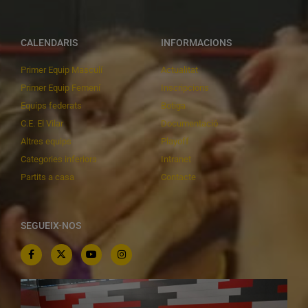
CALENDARIS
INFORMACIONS
Primer Equip Masculí
Actualitat
Primer Equip Femení
Inscripcions
Equips federats
Botiga
C.E. El Vilar
Documentació
Altres equips
Playoff
Categories inferiors
Intranet
Partits a casa
Contacte
SEGUEIX-NOS