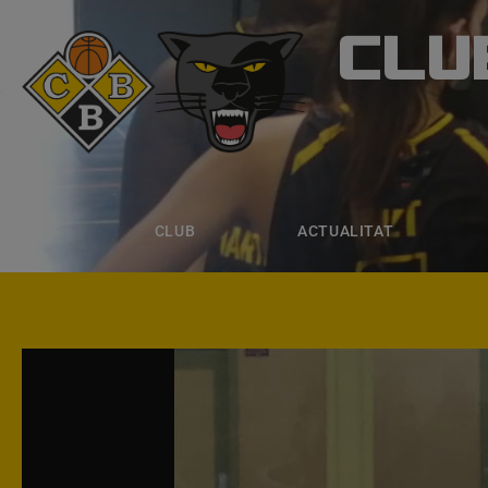
CLU
CLUB B
CLUB
ACTUALITAT
EQUIPS
CLUB
ACTUALITAT