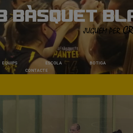
B BÀSQUET BL
ÀSQUET BLANE
ESCOLA
BOTIGA
INSCRIPCI
EQUIPS
ESCOLA
BOTIGA
CONTACTE