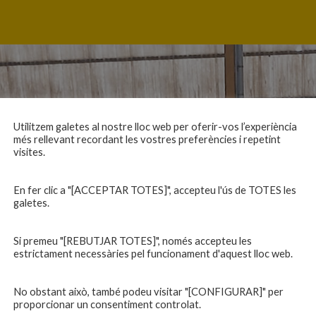
Utilitzem galetes al nostre lloc web per oferir-vos l’experiència
més rellevant recordant les vostres preferències i repetint
visites.
En fer clic a "[ACCEPTAR TOTES]", accepteu l'ús de TOTES les
galetes.
Si premeu "[REBUTJAR TOTES]", només accepteu les
estrictament necessàries pel funcionament d'aquest lloc web.
No obstant això, també podeu visitar "[CONFIGURAR]" per
proporcionar un consentiment controlat.