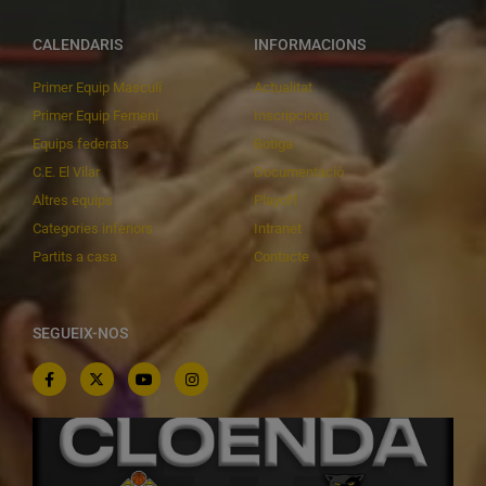
CALENDARIS
INFORMACIONS
Primer Equip Masculí
Actualitat
Primer Equip Femení
Inscripcions
Equips federats
Botiga
C.E. El Vilar
Documentació
Altres equips
Playoff
Categories inferiors
Intranet
Partits a casa
Contacte
SEGUEIX-NOS