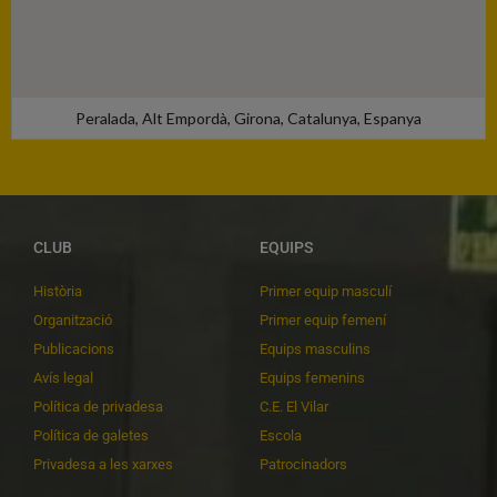
Peralada, Alt Empordà, Girona, Catalunya, Espanya
CLUB
EQUIPS
Història
Primer equip masculí
Organització
Primer equip femení
Publicacions
Equips masculins
Avís legal
Equips femenins
Política de privadesa
C.E. El Vilar
Política de galetes
Escola
Privadesa a les xarxes
Patrocinadors