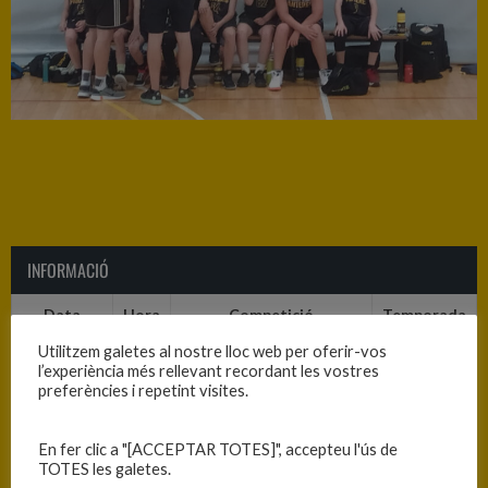
INFORMACIÓ
Data
Hora
Competició
Temporada
Utilitzem galetes al nostre lloc web per oferir-vos
30/04/2022
9:00
C.T. Mini Masc. Nivell B –
2021-2022
l’experiència més rellevant recordant les vostres
1a. Fase – Grup 5
preferències i repetint visites.
En fer clic a "[ACCEPTAR TOTES]", accepteu l'ús de
RESULTATS
TOTES les galetes.