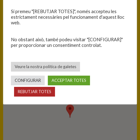
Equip
T
Si premeu "[REBUTJAR TOTES]", només accepteu les
C.B. ADEPAF
34
estrictament necessàries pel funcionament d'aquest lloc
web.
C.B. Blanes
84
No obstant això, també podeu visitar "[CONFIGURAR]"
per proporcionar un consentiment controlat.
PISTA
Peralada - Pavelló Municipal d'Esports
Veure la nostra política de galetes
CONFIGURAR
ACCEPTAR TOTES
REBUTJAR TOTES