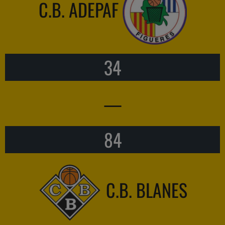
C.B. ADEPAF
34
—
84
C.B. BLANES