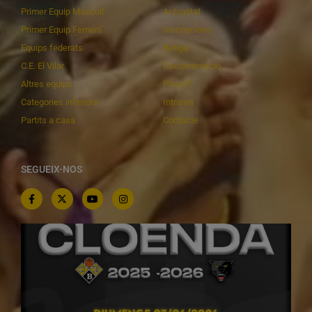
Primer Equip Masculí
Actualitat
Primer Equip Femení
Inscripcions
Equips federats
Botiga
C.E. El Vilar
Documentació
Altres equips
Playoff
Categories inferiors
Intranet
Partits a casa
Contacte
SEGUEIX-NOS