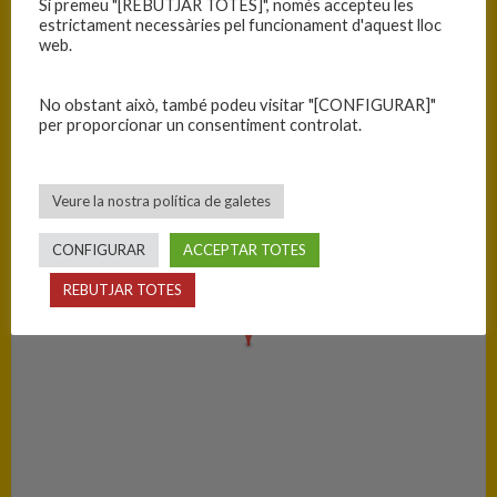
Si premeu "[REBUTJAR TOTES]", només accepteu les
C.B. Blanes
19
estrictament necessàries pel funcionament d'aquest lloc
web.
PISTA
No obstant això, també podeu visitar "[CONFIGURAR]"
per proporcionar un consentiment controlat.
Peralada - Pavelló Municipal d'Esports
Veure la nostra política de galetes
CONFIGURAR
ACCEPTAR TOTES
REBUTJAR TOTES