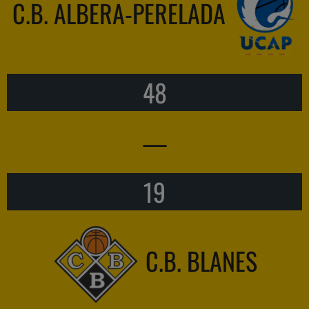
C.B. ALBERA-PERELADA
48
—
19
C.B. BLANES