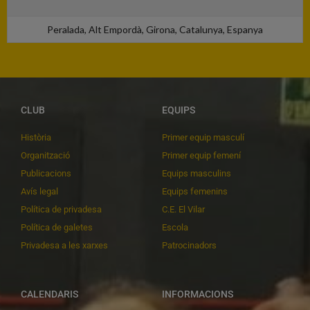
Peralada, Alt Empordà, Girona, Catalunya, Espanya
CLUB
EQUIPS
Història
Primer equip masculí
Organització
Primer equip femení
Publicacions
Equips masculins
Avís legal
Equips femenins
Política de privadesa
C.E. El Vilar
Política de galetes
Escola
Privadesa a les xarxes
Patrocinadors
CALENDARIS
INFORMACIONS