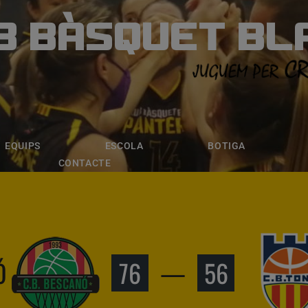
B BÀSQUET BL
ÀSQUET BLANE
ESCOLA
BOTIGA
INSCRIPCI
EQUIPS
ESCOLA
BOTIGA
CONTACTE
Ó
76
—
56