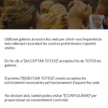
Equip Masculí
Actualitat
Equip Femení
Inscripcions
federats
Botiga
Vilar
Documentació
equips
Playoff
ies inferiors
Intranet
Utilitzem galetes al nostre lloc web per oferir-vos l’experiència
més rellevant recordant les vostres preferències i repetint
 a casa
Contacte
Campiones a Salou
visites.
En fer clic a "[ACCEPTAR TOTES]", accepteu l'ús de TOTES les
galetes.
Si premeu "[REBUTJAR TOTES]", només accepteu les
estrictament necessàries pel funcionament d'aquest lloc web.
No obstant això, també podeu visitar "[CONFIGURAR]" per
proporcionar un consentiment controlat.