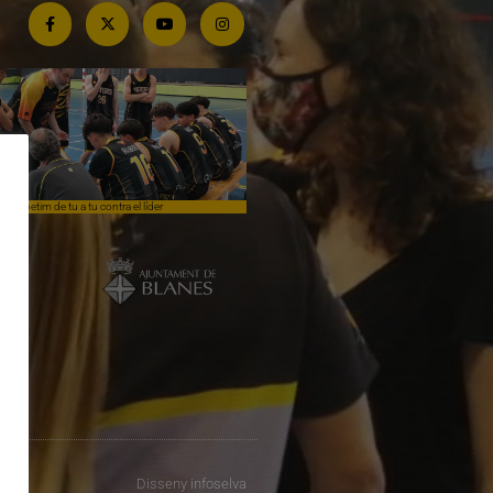
Competim de tu a tu contra el líder
Èpica lluita sense premi
Disseny
infoselva