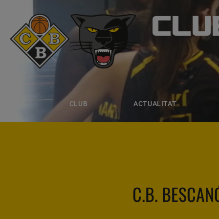
CLU
CLUB B
CLUB
ACTUALITAT
EQUIPS
CLUB
ACTUALITAT
C.B. BESCAN