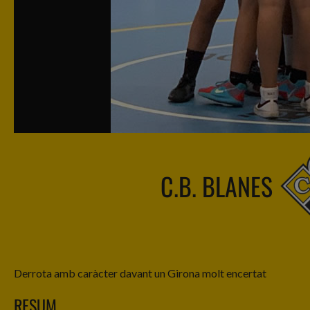
C.B. BLANES
Derrota amb caràcter davant un Girona molt encertat
RESUM