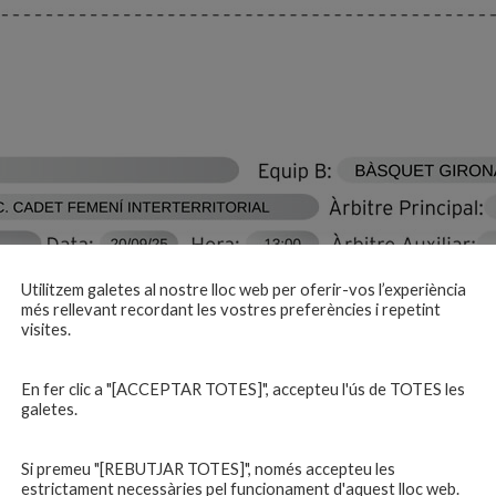
Utilitzem galetes al nostre lloc web per oferir-vos l’experiència
més rellevant recordant les vostres preferències i repetint
visites.
En fer clic a "[ACCEPTAR TOTES]", accepteu l'ús de TOTES les
galetes.
Si premeu "[REBUTJAR TOTES]", només accepteu les
estrictament necessàries pel funcionament d'aquest lloc web.