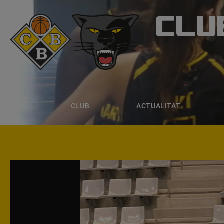
CLU
CLUB B
CLUB
ACTUALITAT
EQUIPS
CLUB
ACTUALITAT