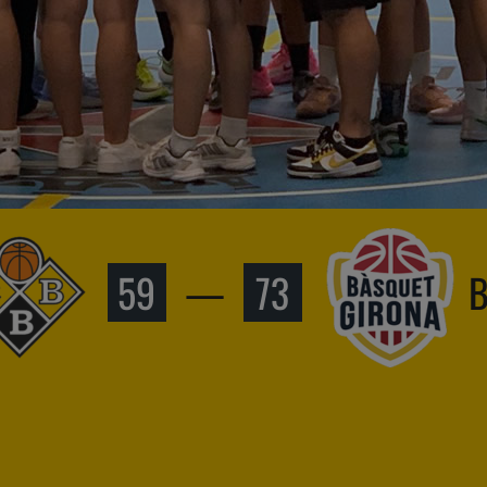
59
—
73
B