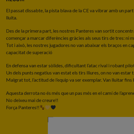
El passat dissabte, la pista blava de la CE va vibrar amb un partit
lluita.
Des de la primera part, les nostres Panteres van sortit concentra
començar a marcar diferències gràcies als seus tirs de tres: ni 
Tot i això, les nostres jugadores no van abaixar els braços en ca
capacitat de superació
En defensa van estar sòlides, dificultant l’atac rival i robant pil
Un dels punts negatius van estat els tirs lliures, on no van esta
Malgrat tot, l’actitud de l’equip va ser exemplar. Van lluitar fins l’
Aquesta derrota no és més que un pas més en el camí de l’apren
No deixeu mai de creure!!
Força Panteres!!