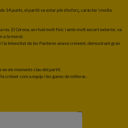
de 14 punts, el partit va estar ple d’esforç, caràcter i molta
res. El Girona, un rival molt físic i amb molt encert exterior, va
m a la moral.
 i la intensitat de les Panteres anava creixent, demostrant gran
s en els moments clau del partit.
es fa créixer com a equip i les ganes de millorar..