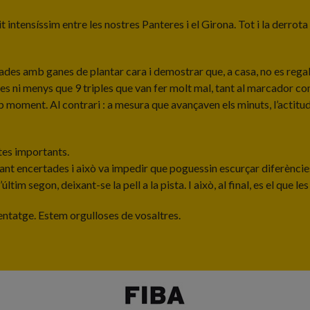
 intensíssim entre les nostres Panteres i el Girona. Tot i la derrota 
des amb ganes de plantar cara i demostrar que, a casa, no es regala 
mes ni menys que 9 triples que van fer molt mal, tant al marcador co
p moment. Al contrari : a mesura que avançaven els minuts, l’actitud
otes importants.
r tant encertades i això va impedir que poguessin escurçar diferèncie
últim segon, deixant-se la pell a la pista. I això, al final, es el que l
entatge. Estem orgulloses de vosaltres.