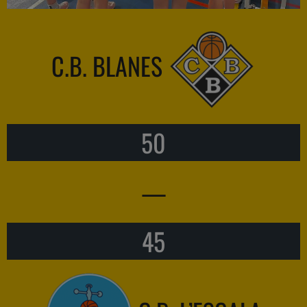
C.B. BLANES
50
—
45