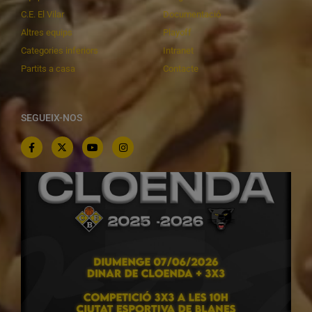
C.E. El Vilar
Documentació
Altres equips
Playoff
Categories inferiors
Intranet
Partits a casa
Contacte
SEGUEIX-NOS