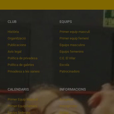
CLUB
EQUIPS
Història
Primer equip masculí
Organització
Primer equip femení
Publicacions
Equips masculins
Avís legal
Equips femenins
Política de privadesa
C.E. El Vilar
Política de galetes
Escola
Privadesa a les xarxes
Patrocinadors
CALENDARIS
INFORMACIONS
Primer Equip Masculí
Actualitat
Primer Equip Femení
Inscripcions
Equips federats
Botiga