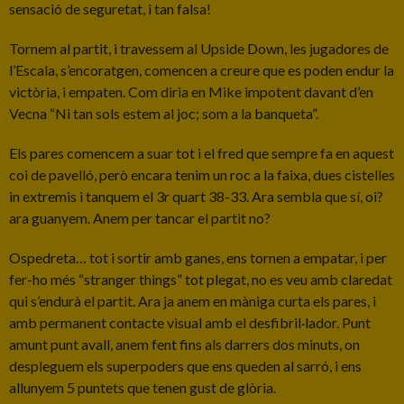
sensació de seguretat, i tan falsa!
Tornem al partit, i travessem al Upside Down, les jugadores de
l’Escala, s’encoratgen, comencen a creure que es poden endur la
victòria, i empaten. Com diria en Mike impotent davant d’en
Vecna “Ni tan sols estem al joc; som a la banqueta”.
Els pares comencem a suar tot i el fred que sempre fa en aquest
coi de pavelló, però encara tenim un roc a la faixa, dues cistelles
in extremis i tanquem el 3r quart 38-33. Ara sembla que sí, oi?
ara guanyem. Anem per tancar el partit no?
Ospedreta… tot i sortir amb ganes, ens tornen a empatar, i per
fer-ho més “stranger things” tot plegat, no es veu amb claredat
qui s’endurà el partit. Ara ja anem en màniga curta els pares, i
amb permanent contacte visual amb el desfibril·lador. Punt
amunt punt avall, anem fent fins als darrers dos minuts, on
despleguem els superpoders que ens queden al sarró, i ens
allunyem 5 puntets que tenen gust de glòria.