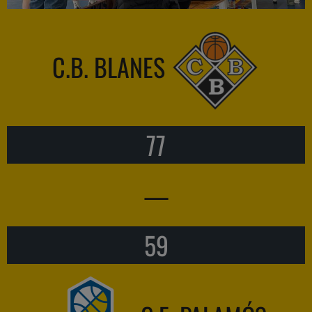
C.B. BLANES
77
—
59