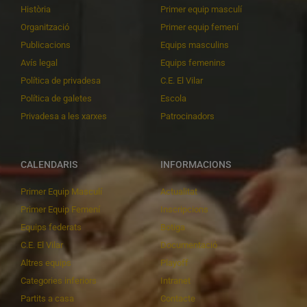
Història
Primer equip masculí
Organització
Primer equip femení
Publicacions
Equips masculins
Avís legal
Equips femenins
Política de privadesa
C.E. El Vilar
Política de galetes
Escola
Privadesa a les xarxes
Patrocinadors
CALENDARIS
INFORMACIONS
Primer Equip Masculí
Actualitat
Primer Equip Femení
Inscripcions
Equips federats
Botiga
C.E. El Vilar
Documentació
Altres equips
Playoff
Categories inferiors
Intranet
Partits a casa
Contacte