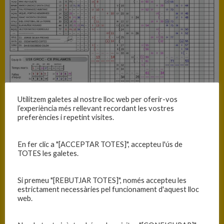
Utilitzem galetes al nostre lloc web per oferir-vos
l’experiència més rellevant recordant les vostres
preferències i repetint visites.
En fer clic a "[ACCEPTAR TOTES]", accepteu l'ús de
TOTES les galetes.
Si premeu "[REBUTJAR TOTES]", només accepteu les
estrictament necessàries pel funcionament d'aquest lloc
web.
INFORMACIÓ