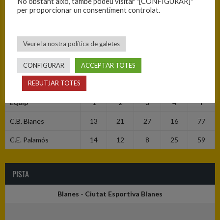
No obstant això, també podeu visitar "[CONFIGURAR]"
per proporcionar un consentiment controlat.
Data
Hora
Competició
Temporada
Jornada
29/11/2025
12:30
Júnior A
2025-26
Jornada
Veure la nostra política de galetes
masculí
12
CONFIGURAR
ACCEPTAR TOTES
RESULTATS
REBUTJAR TOTES
Equip
1
2
3
4
T
C.B. Blanes
13
21
27
16
77
C.E. Palamós
14
12
8
25
59
PISTA
Blanes - Ciutat Esportiva Blanes