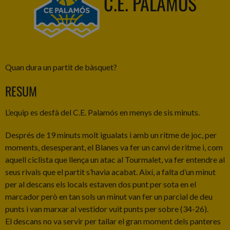
C.E. PALAMÓS
Quan dura un partit de bàsquet?
RESUM
L’equip es desfà del C.E. Palamós en menys de sis minuts.
Després de 19 minuts molt igualats i amb un ritme de joc, per
moments, desesperant, el Blanes va fer un canvi de ritme i, com
aquell ciclista que llença un atac al Tourmalet, va fer entendre al
seus rivals que el partit s’havia acabat. Així, a falta d’un minut
per al descans els locals estaven dos punt per sota en el
marcador però en tan sols un minut van fer un parcial de deu
punts i van marxar al vestidor vuit punts per sobre (34-26).
El descans no va servir per tallar el gran moment dels panteres