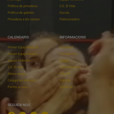
Política de privadesa
C.E. El Vilar
Política de galetes
Escola
Privadesa a les xarxes
Patrocinadors
CALENDARIS
INFORMACIONS
Primer Equip Masculí
Actualitat
Primer Equip Femení
Inscripcions
Equips federats
Botiga
C.E. El Vilar
Documentació
Altres equips
Playoff
Categories inferiors
Intranet
Partits a casa
Contacte
SEGUEIX-NOS