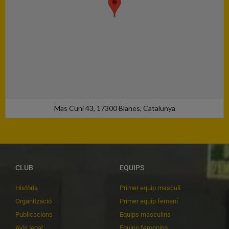
Mas Cuní 43, 17300 Blanes, Catalunya
CLUB
EQUIPS
Història
Primer equip masculí
Organització
Primer equip femení
Publicacions
Equips masculins
Avís legal
Equips femenins