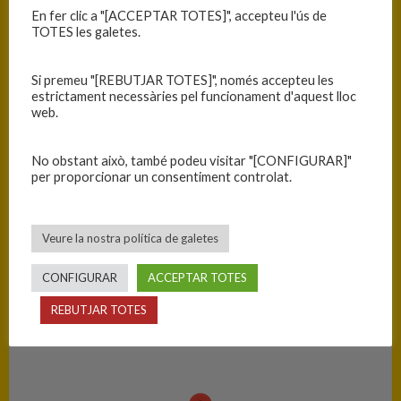
25
En fer clic a "[ACCEPTAR TOTES]", accepteu l'ús de
TOTES les galetes.
RESULTATS
Si premeu "[REBUTJAR TOTES]", només accepteu les
estrictament necessàries pel funcionament d'aquest lloc
Equip
T
web.
C.B. Blanes
57
No obstant això, també podeu visitar "[CONFIGURAR]"
C.E. Vilafant
61
per proporcionar un consentiment controlat.
PISTA
Veure la nostra política de galetes
Blanes - Ciutat Esportiva Blanes
CONFIGURAR
ACCEPTAR TOTES
REBUTJAR TOTES