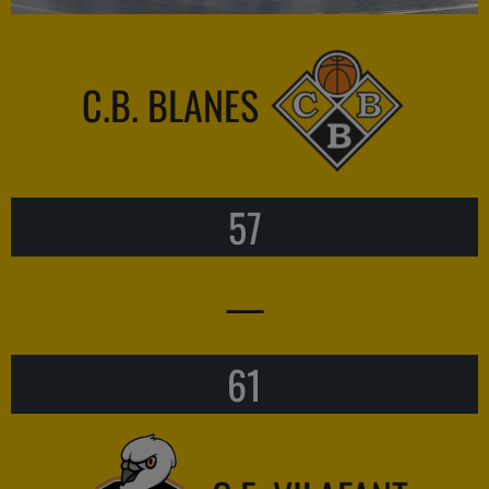
C.B. BLANES
57
—
61