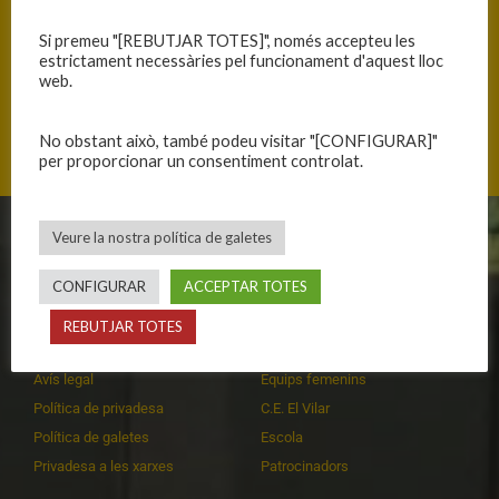
Si premeu "[REBUTJAR TOTES]", només accepteu les
estrictament necessàries pel funcionament d'aquest lloc
web.
Mas Cuní 43, 17300 Blanes, Catalunya
No obstant això, també podeu visitar "[CONFIGURAR]"
per proporcionar un consentiment controlat.
Veure la nostra política de galetes
CLUB
EQUIPS
CONFIGURAR
ACCEPTAR TOTES
Història
Primer equip masculí
Organització
Primer equip femení
REBUTJAR TOTES
Publicacions
Equips masculins
Avís legal
Equips femenins
Política de privadesa
C.E. El Vilar
Política de galetes
Escola
Privadesa a les xarxes
Patrocinadors