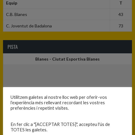
Equip
T
C.B. Blanes
43
C. Joventut de Badalona
73
PISTA
Blanes - Ciutat Esportiva Blanes
Utilitzem galetes al nostre lloc web per oferir-vos
l’experiència més rellevant recordant les vostres
preferències i repetint visites.
En fer clic a "[ACCEPTAR TOTES]", accepteu l'ús de
TOTES les galetes.