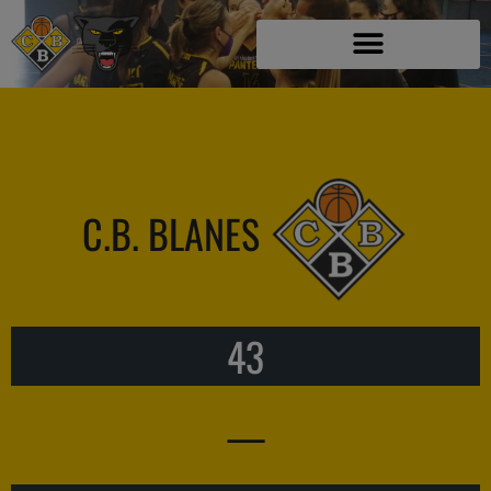
C.B. BLANES
43
—