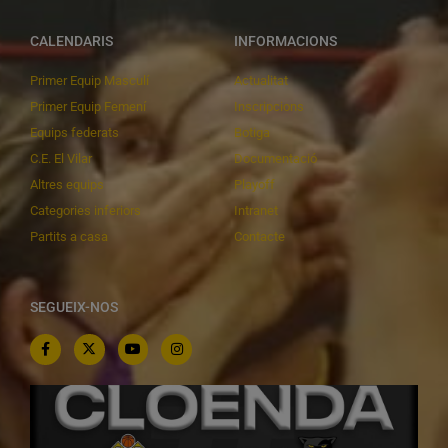
CALENDARIS
INFORMACIONS
Primer Equip Masculí
Actualitat
Primer Equip Femení
Inscripcions
Equips federats
Botiga
C.E. El Vilar
Documentació
Altres equips
Playoff
Categories inferiors
Intranet
Partits a casa
Contacte
SEGUEIX-NOS