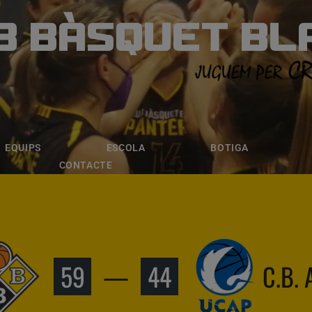
B BÀSQUET BL
ÀSQUET BLANE
ESCOLA
BOTIGA
INSCRIPCI
EQUIPS
ESCOLA
BOTIGA
CONTACTE
59
—
44
C.B.