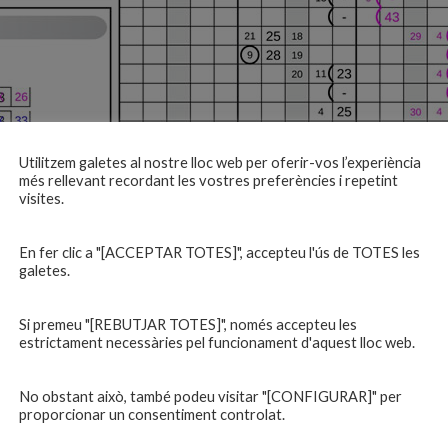
Utilitzem galetes al nostre lloc web per oferir-vos l’experiència
més rellevant recordant les vostres preferències i repetint
visites.
En fer clic a "[ACCEPTAR TOTES]", accepteu l'ús de TOTES les
galetes.
Si premeu "[REBUTJAR TOTES]", només accepteu les
estrictament necessàries pel funcionament d'aquest lloc web.
No obstant això, també podeu visitar "[CONFIGURAR]" per
proporcionar un consentiment controlat.