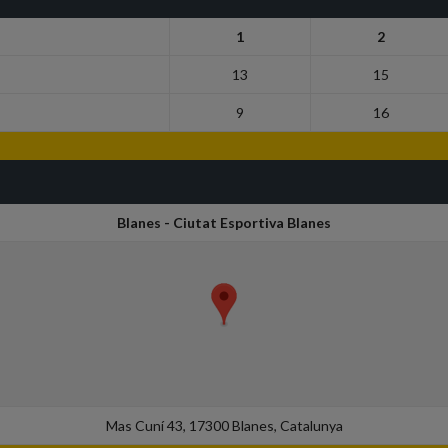
1
2
13
15
9
16
Blanes - Ciutat Esportiva Blanes
Mas Cuní 43, 17300 Blanes, Catalunya