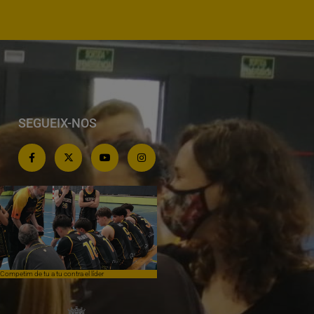
SEGUEIX-NOS
Competim de tu a tu contra el líder
Èpica lluita sense premi