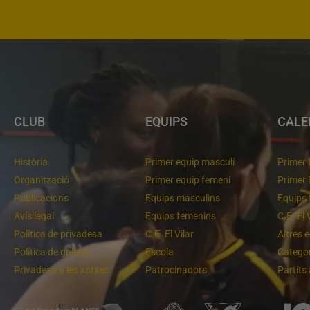
CLUB
EQUIPS
CALE
Història
Primer equip masculí
Primer 
Organització
Primer equip femení
Primer 
Publicacions
Equips masculins
Equips 
Avís legal
Equips femenins
C.E. El 
Política de privadesa
C.E. El Vilar
Altres 
Política de galetes
Escola
Categor
Privadesa a les xarxes
Patrocinadors
Partits
Un final rodó
Cloenda de temporada