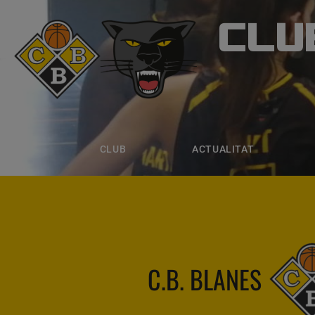
CLU
CLUB B
CLUB
ACTUALITAT
EQUIPS
CLUB
ACTUALITAT
C.B. BLANES