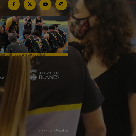
Competim de tu a tu contra el líder
Èpica lluita sense premi
Disseny
infoselva