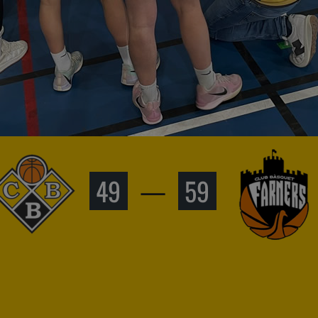
49
—
59