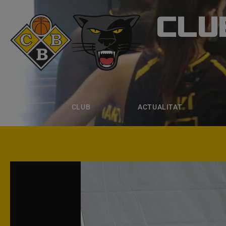
CLU
CLUB B
CLUB
ACTUALITAT
EQUIPS
CLUB
ACTUALITAT