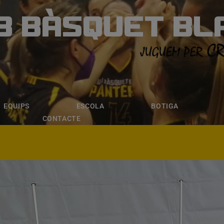
B BÀSQUET BL
ÀSQUET BLANE
ESCOLA
BOTIGA
INSCRIPCI
EQUIPS
ESCOLA
BOTIGA
CONTACTE