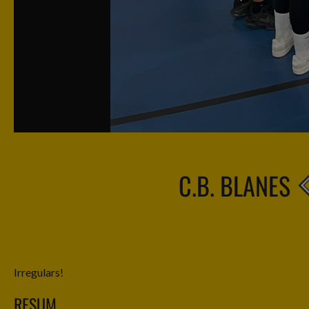
C.B. BLANES
Irregulars!
RESUM