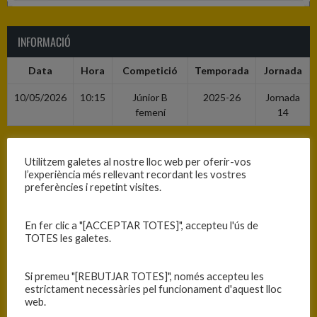
INFORMACIÓ
Data
Hora
Competició
Temporada
Jornada
10/05/2026
10:15
Júnior B
2025-26
Jornada
femení
14
RESULTATS
Utilitzem galetes al nostre lloc web per oferir-vos
l’experiència més rellevant recordant les vostres
preferències i repetint visites.
Equip
1
2
3
4
T
C.B. Blanes
10
16
6
11
43
En fer clic a "[ACCEPTAR TOTES]", accepteu l'ús de
TOTES les galetes.
C.B. Farners
21
13
25
8
67
Si premeu "[REBUTJAR TOTES]", només accepteu les
estrictament necessàries pel funcionament d'aquest lloc
PISTA
web.