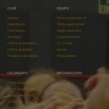
CLUB
EQUIPS
Història
Primer equip masculí
Organització
Primer equip femení
Publicacions
Equips masculins
Avís legal
Equips femenins
Política de privadesa
C.E. El Vilar
Política de galetes
Escola
Privadesa a les xarxes
Patrocinadors
CALENDARIS
INFORMACIONS
Primer Equip Masculí
Actualitat
Primer Equip Femení
Inscripcions
Equips federats
Botiga
C.E. El Vilar
Documentació
Altres equips
Playoff