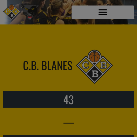
C.B. BLANES
43
—