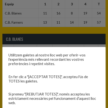
Equip
1
2
3
4
T
C.B. Blanes
11
16
8
19
54
C.B. Farners
13
11
14
19
57
C.B. BLANES
#
Jugador
PTS
REB
AST
RO
RD
Utilitzem galetes al nostre lloc web per oferir-vos
l’experiència més rellevant recordant les vostres
3
Núria
9
0
0
0
0
preferències i repetint visites.
Atalaya
«NÚRIA»
En fer clic a "[ACCEPTAR TOTES]", accepteu l'ús de
5
Judit
1
0
0
0
0
TOTES les galetes.
Abellán
«JUDIT»
Si premeu "[REBUTJAR TOTES]", només accepteu les
estrictament necessàries pel funcionament d'aquest lloc
7
Núria Duran
0
0
0
0
0
web.
«NÚRIA»