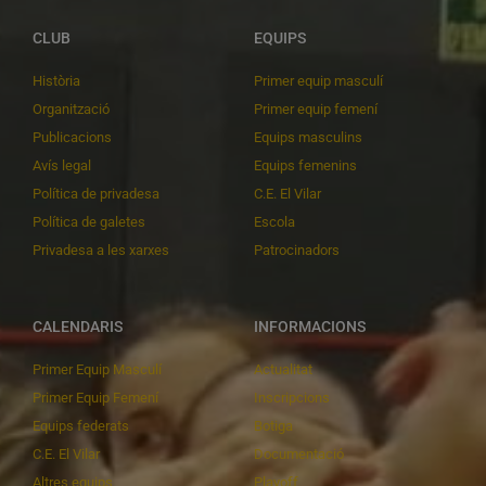
CLUB
EQUIPS
Història
Primer equip masculí
Organització
Primer equip femení
Publicacions
Equips masculins
Avís legal
Equips femenins
Política de privadesa
C.E. El Vilar
Política de galetes
Escola
Privadesa a les xarxes
Patrocinadors
CALENDARIS
INFORMACIONS
Primer Equip Masculí
Actualitat
Primer Equip Femení
Inscripcions
Equips federats
Botiga
C.E. El Vilar
Documentació
Altres equips
Playoff