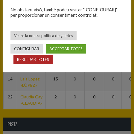
8
Alba
15
0
0
0
0
No obstant això, també podeu visitar "[CONFIGURAR]"
Casanovas
per proporcionar un consentiment controlat.
«ALBA»
9
Berta
2
0
0
0
0
Veure la nostra política de galetes
Aladern
«BERTA»
CONFIGURAR
ACCEPTAR TOTES
11
Maider
10
0
0
0
0
REBUTJAR TOTES
Garcia
«MAIDER»
14
Laia López
15
0
0
0
0
«LÓPEZ»
22
Claudia Gay
2
0
0
0
0
«CLAUDIA»
PISTA