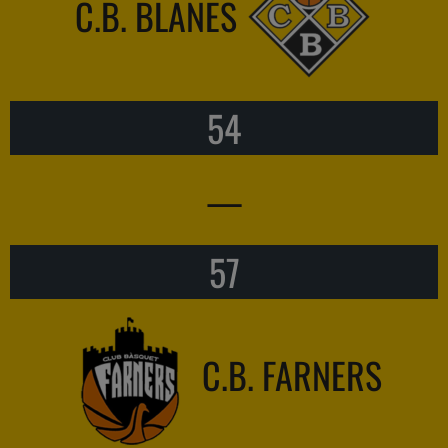
C.B. BLANES
54
—
57
C.B. FARNERS