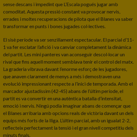
sense descans i impedint que L’Escala pogués jugar amb
comoditat. Aquesta pressió constant va provocar nervis,
errades i moltes recuperacions de pilota que el Blanes va saber
transformar en punts i bones jugades col·lectives.
El sisè període va ser senzillament espectacular. El parcial d’11-
1 va fer esclatar l’afició i va canviar completament la dinàmica
del partit. Les mini panteres van aconseguir descol·locar un
rival que fins aquell moment semblava tenir el control del matx.
La graderia vibrava davant l’enorme esforç de les jugadores,
que anaven clarament de menys a més i demostraven una
evolució impressionant respecte a l’inici de temporada. Amb el
marcador ajustadíssim (42-45) abans de l’últim període, el
partit es va convertir en una autèntica batalla d’intensitat,
emoció i nervis. Ningú podia imaginar abans de començar que
el Blanes arribaria amb opcions reals de victòria davant un dels
equips més forts de la lliga. L’últim parcial, amb un igualat 2-2,
reflecteix perfectament la tensió i el gran nivell competitiu dels
minuts finals.