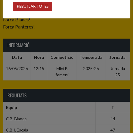
per a tots dos equips.
REBUTJAR TOTES
Avui, més que mai…
Força Blanes!
Força Panteres!
INFORMACIÓ
Data
Hora
Competició
Temporada
Jornada
16/05/2026
12:15
Mini B
2025-26
Jornada
femení
25
RESULTATS
Equip
T
C.B. Blanes
44
C.B. L’Escala
47