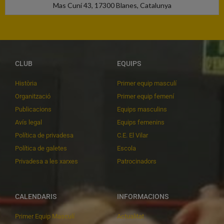
Mas Cuní 43, 17300 Blanes, Catalunya
CLUB
EQUIPS
Història
Primer equip masculí
Organització
Primer equip femení
Publicacions
Equips masculins
Avís legal
Equips femenins
Política de privadesa
C.E. El Vilar
Política de galetes
Escola
Privadesa a les xarxes
Patrocinadors
CALENDARIS
INFORMACIONS
Primer Equip Masculí
Actualitat