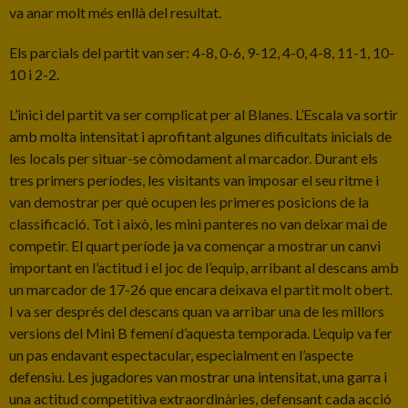
va anar molt més enllà del resultat.
Els parcials del partit van ser: 4-8, 0-6, 9-12, 4-0, 4-8, 11-1, 10-
10 i 2-2.
L’inici del partit va ser complicat per al Blanes. L’Escala va sortir
amb molta intensitat i aprofitant algunes dificultats inicials de
les locals per situar-se còmodament al marcador. Durant els
tres primers períodes, les visitants van imposar el seu ritme i
van demostrar per què ocupen les primeres posicions de la
classificació. Tot i això, les mini panteres no van deixar mai de
competir. El quart període ja va començar a mostrar un canvi
important en l’actitud i el joc de l’equip, arribant al descans amb
un marcador de 17-26 que encara deixava el partit molt obert.
I va ser després del descans quan va arribar una de les millors
versions del Mini B femení d’aquesta temporada. L’equip va fer
un pas endavant espectacular, especialment en l’aspecte
defensiu. Les jugadores van mostrar una intensitat, una garra i
una actitud competitiva extraordinàries, defensant cada acció