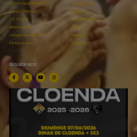
Primer Equip Femení
Inscripcions
Equips federats
Botiga
C.E. El Vilar
Documentació
Altres equips
Playoff
Categories inferiors
Intranet
Partits a casa
Contacte
SEGUEIX-NOS