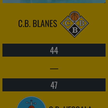
C.B. BLANES
44
—
47