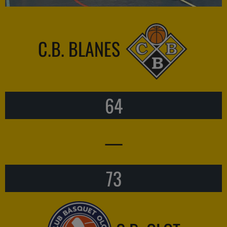
C.B. BLANES
64
—
73