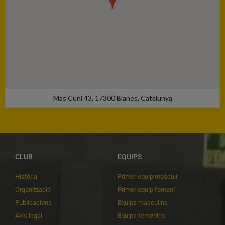
Mas Cuní 43, 17300 Blanes, Catalunya
CLUB
EQUIPS
Història
Primer equip masculí
Organització
Primer equip femení
Publicacions
Equips masculins
Avís legal
Equips femenins