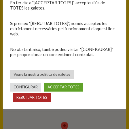
En fer clic a "[ACCEPTAR TOTES]", accepteu l'ús de
TOTES les galetes.
RESULTATS
Si premeu "[REBUTJAR TOTES]", només accepteu les
Equip
T
estrictament necessàries pel funcionament d'aquest lloc
web.
C.B. Blanes
64
No obstant això, també podeu visitar "[CONFIGURAR]"
C.B. Olot
73
per proporcionar un consentiment controlat.
PISTA
Veure la nostra política de galetes
Blanes - Ciutat Esportiva Blanes
CONFIGURAR
ACCEPTAR TOTES
REBUTJAR TOTES