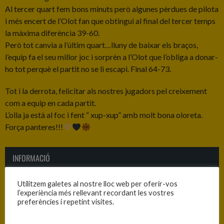
Al tercer quart fem bons minuts però algunes pèrdues de pilota
i més encert de l’Olot fan que obtingui al final del tercer temps
la màxima diferència 39-60.
Però tot canvia a l’últim quart…lluny de baixar els braços,
l’equip fa el seu millor joc i sorprèn a l’Olot que l’obliga a donar-
ho tot perquè el partit no se li escapi. Final 64-73.
Tot i la derrota, felicitar als nostres jugadors pel creixement
com a equip en cada partit.
L’olla ja està al foc i fent “ xup-xup” amb molt bona oloreta.
Força panteres!!!
INFORMACIÓ
Data
Hora
Competició
Temporada
Jornada
Utilitzem galetes al nostre lloc web per oferir-vos
l’experiència més rellevant recordant les vostres
22/02/2025
10:45
Cadet B
2024-25
Jornada
preferències i repetint visites.
masculí 2024-
19
25