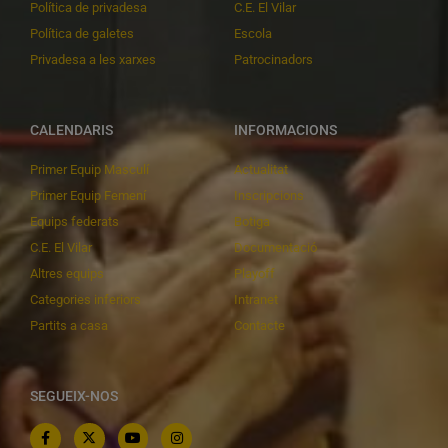
Política de privadesa
C.E. El Vilar
Política de galetes
Escola
Privadesa a les xarxes
Patrocinadors
CALENDARIS
INFORMACIONS
Primer Equip Masculí
Actualitat
Primer Equip Femení
Inscripcions
Equips federats
Botiga
C.E. El Vilar
Documentació
Altres equips
Playoff
Categories inferiors
Intranet
Partits a casa
Contacte
SEGUEIX-NOS