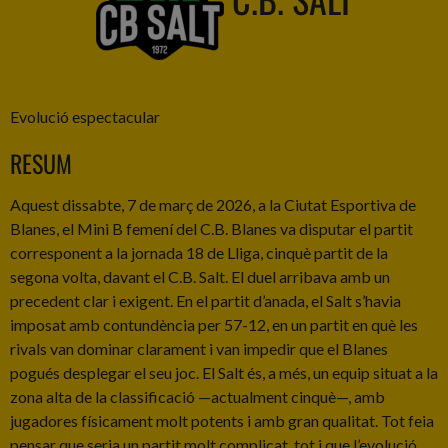
Evolució espectacular
RESUM
Aquest dissabte, 7 de març de 2026, a la Ciutat Esportiva de
Blanes, el Mini B femení del C.B. Blanes va disputar el partit
corresponent a la jornada 18 de Lliga, cinquè partit de la
segona volta, davant el C.B. Salt. El duel arribava amb un
precedent clar i exigent. En el partit d’anada, el Salt s’havia
imposat amb contundència per 57-12, en un partit en què les
rivals van dominar clarament i van impedir que el Blanes
pogués desplegar el seu joc. El Salt és, a més, un equip situat a la
zona alta de la classificació —actualment cinquè—, amb
jugadores físicament molt potents i amb gran qualitat. Tot feia
pensar que seria un partit molt complicat, tot i que l’evolució