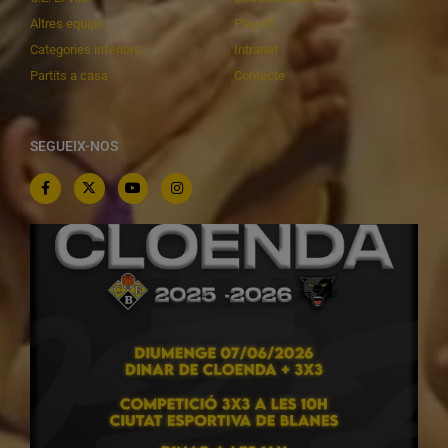
Altres equips
Playoff
Categories inferiors
Intranet
Partits a casa
Contacte
SEGUEIX-NOS