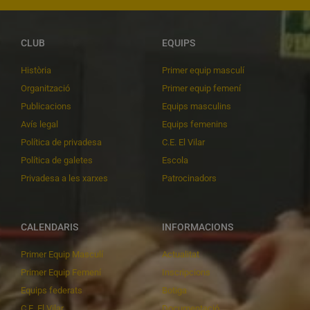
CLUB
EQUIPS
Història
Primer equip masculí
Organització
Primer equip femení
Publicacions
Equips masculins
Avís legal
Equips femenins
Política de privadesa
C.E. El Vilar
Política de galetes
Escola
Privadesa a les xarxes
Patrocinadors
CALENDARIS
INFORMACIONS
Primer Equip Masculí
Actualitat
Primer Equip Femení
Inscripcions
Equips federats
Botiga
C.E. El Vilar
Documentació