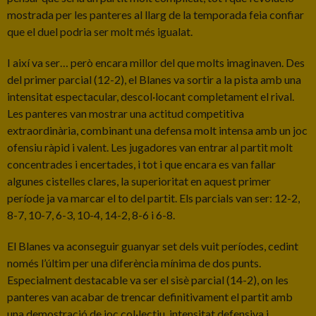
mostrada per les panteres al llarg de la temporada feia confiar
que el duel podria ser molt més igualat.
I així va ser… però encara millor del que molts imaginaven. Des
del primer parcial (12-2), el Blanes va sortir a la pista amb una
intensitat espectacular, descol·locant completament el rival.
Les panteres van mostrar una actitud competitiva
extraordinària, combinant una defensa molt intensa amb un joc
ofensiu ràpid i valent. Les jugadores van entrar al partit molt
concentrades i encertades, i tot i que encara es van fallar
algunes cistelles clares, la superioritat en aquest primer
període ja va marcar el to del partit. Els parcials van ser: 12-2,
8-7, 10-7, 6-3, 10-4, 14-2, 8-6 i 6-8.
El Blanes va aconseguir guanyar set dels vuit períodes, cedint
només l’últim per una diferència mínima de dos punts.
Especialment destacable va ser el sisè parcial (14-2), on les
panteres van acabar de trencar definitivament el partit amb
una demostració de joc col·lectiu, intensitat defensiva i