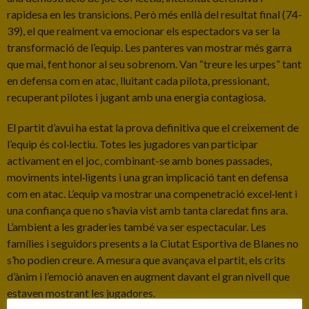
rapidesa en les transicions. Però més enllà del resultat final (74-
39), el que realment va emocionar els espectadors va ser la
transformació de l’equip. Les panteres van mostrar més garra
que mai, fent honor al seu sobrenom. Van “treure les urpes” tant
en defensa com en atac, lluitant cada pilota, pressionant,
recuperant pilotes i jugant amb una energia contagiosa.
El partit d’avui ha estat la prova definitiva que el creixement de
l’equip és col·lectiu. Totes les jugadores van participar
activament en el joc, combinant-se amb bones passades,
moviments intel·ligents i una gran implicació tant en defensa
com en atac. L’equip va mostrar una compenetració excel·lent i
una confiança que no s’havia vist amb tanta claredat fins ara.
L’ambient a les graderies també va ser espectacular. Les
famílies i seguidors presents a la Ciutat Esportiva de Blanes no
s’ho podien creure. A mesura que avançava el partit, els crits
d’ànim i l’emoció anaven en augment davant el gran nivell que
estaven mostrant les jugadores.