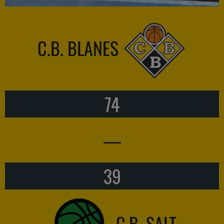
C.B. BLANES
74
—
39
C.B. SALT