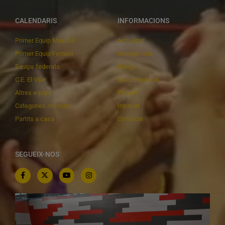
CALENDARIS
INFORMACIONS
Primer Equip Masculí
Actualitat
Primer Equip Femení
Inscripcions
Equips federats
Botiga
C.E. El Vilar
Documentació
Altres equips
Playoff
Categories inferiors
Intranet
Partits a casa
Contacte
SEGUEIX-NOS