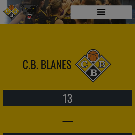
C.B. BLANES
13
—