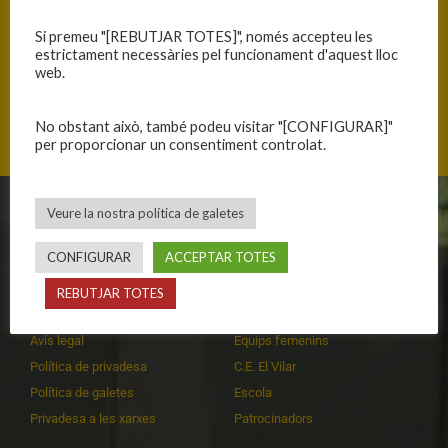
Si premeu "[REBUTJAR TOTES]", només accepteu les
estrictament necessàries pel funcionament d'aquest lloc
web.
Mas Cuní 43, 17300 Blanes, Catalunya
No obstant això, també podeu visitar "[CONFIGURAR]"
per proporcionar un consentiment controlat.
Veure la nostra política de galetes
CLUB
EQUIPS
CONFIGURAR
ACCEPTAR TOTES
Història
Primer equip masculí
Organització
Primer equip femení
REBUTJAR TOTES
Publicacions
Equips masculins
Avís legal
Equips femenins
Política de privadesa
C.E. El Vilar
Política de galetes
Escola
Privadesa a les xarxes
Patrocinadors