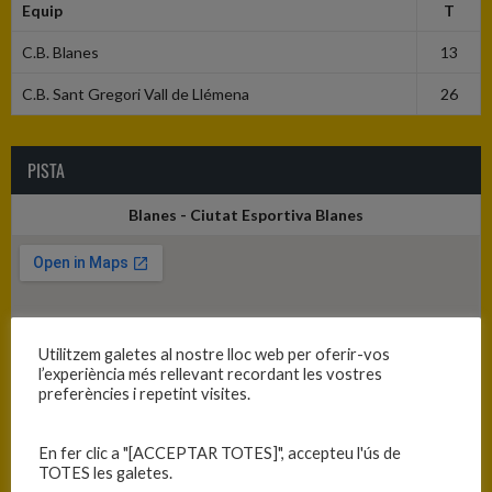
Equip
T
C.B. Blanes
13
C.B. Sant Gregori Vall de Llémena
26
PISTA
Blanes - Ciutat Esportiva Blanes
Utilitzem galetes al nostre lloc web per oferir-vos
l’experiència més rellevant recordant les vostres
preferències i repetint visites.
En fer clic a "[ACCEPTAR TOTES]", accepteu l'ús de
TOTES les galetes.