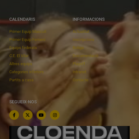
CALENDARIS
INFORMACIONS
Primer Equip Masculí
Actualitat
Primer Equip Femení
Inscripcions
Equips federats
Botiga
C.E. El Vilar
Documentació
Altres equips
Playoff
Categories inferiors
Intranet
Partits a casa
Contacte
SEGUEIX-NOS