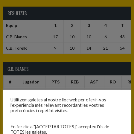
RESULTATS
Equip
1
2
3
4
T
C.B. Blanes
17
10
10
6
43
C.B. Torelló
9
10
14
21
54
C.B. BLANES
#
Jugador
PTS
REB
AST
RO
RD
3
Núria
4
0
0
0
0
Utilitzem galetes al nostre lloc web per oferir-vos
Atalaya
l’experiència més rellevant recordant les vostres
«NÚRIA»
preferències i repetint visites.
5
Judit
4
0
0
0
0
Abellán
En fer clic a "[ACCEPTAR TOTES]", accepteu l'ús de
«JUDIT»
TOTES les galetes.