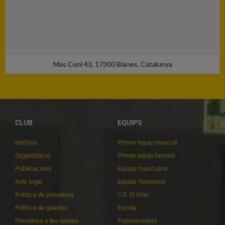
Mas Cuní 43, 17300 Blanes, Catalunya
CLUB
EQUIPS
Història
Primer equip masculí
Organització
Primer equip femení
Publicacions
Equips masculins
Avís legal
Equips femenins
Política de privadesa
C.E. El Vilar
Política de galetes
Escola
Privadesa a les xarxes
Patrocinadors