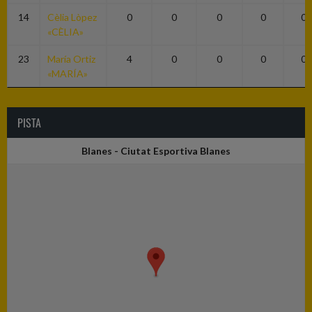
14
Cèlia Lòpez
0
0
0
0
0
«CÈLIA»
23
María Ortiz
4
0
0
0
0
«MARÍA»
PISTA
Blanes - Ciutat Esportiva Blanes