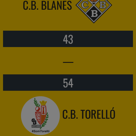
C.B. BLANES
43
—
54
C.B. TORELLÓ