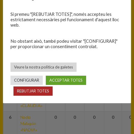
7
Núria Duran
0
0
0
0
0
Si premeu "[REBUTJAR TOTES]", només accepteu les
«NÚRIA»
estrictament necessàries pel funcionament d'aquest lloc
web.
8
Alba
6
0
0
0
0
Casanovas
«ALBA»
No obstant això, també podeu visitar "[CONFIGURAR]"
per proporcionar un consentiment controlat.
9
Berta
6
0
0
0
0
Aladern
«BERTA»
Veure la nostra política de galetes
11
Maider
2
0
0
0
0
CONFIGURAR
ACCEPTAR TOTES
Garcia
«MAIDER»
REBUTJAR TOTES
22
Claudia Gay
17
0
0
0
0
«CLAUDIA»
6
Nadia
0
0
0
0
0
Malagón
«NADIA»