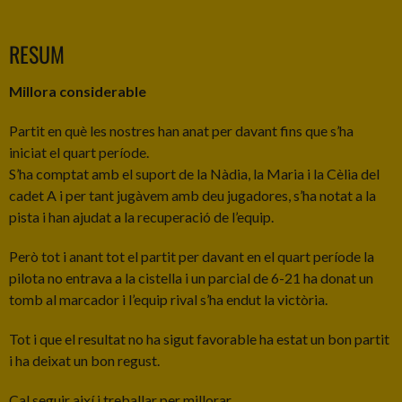
RESUM
Millora considerable
Partit en què les nostres han anat per davant fins que s’ha
iniciat el quart període.
S’ha comptat amb el suport de la Nàdia, la Maria i la Cèlia del
cadet A i per tant jugàvem amb deu jugadores, s’ha notat a la
pista i han ajudat a la recuperació de l’equip.
Però tot i anant tot el partit per davant en el quart període la
pilota no entrava a la cistella i un parcial de 6-21 ha donat un
tomb al marcador i l’equip rival s’ha endut la victòria.
Tot i que el resultat no ha sigut favorable ha estat un bon partit
i ha deixat un bon regust.
Cal seguir així i treballar per millorar.